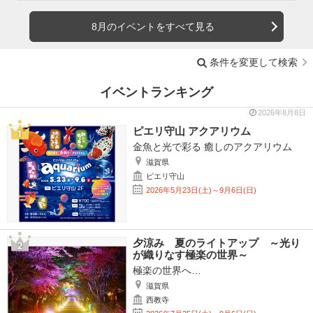
8月のイベントをすべて見る
条件を変更して検索
イベントランキング
2026年8月8日
ピエリ守山 アクアリウム
金魚と光で彩る 癒しのアクアリウム
滋賀県
ピエリ守山
2026年5月23日(土)～9月6日(日)
夕涼み 夏のライトアップ ～光り
が織りなす極楽の世界～
極楽の世界へ…
滋賀県
西教寺