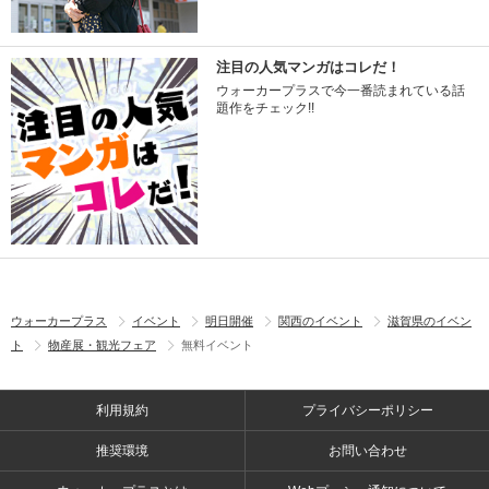
注目の人気マンガはコレだ！
ウォーカープラスで今一番読まれている話
題作をチェック!!
ウォーカープラス
イベント
明日開催
関西のイベント
滋賀県のイベン
ト
物産展・観光フェア
無料イベント
利用規約
プライバシーポリシー
推奨環境
お問い合わせ