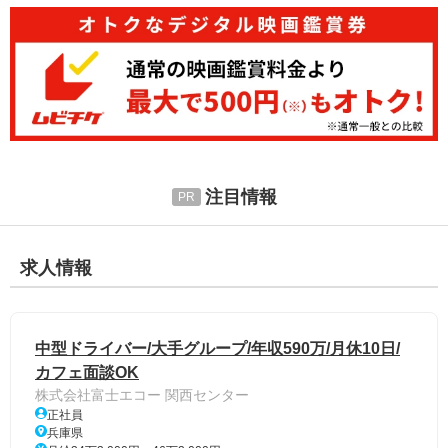
注目情報
求人情報
中型ドライバー/大手グループ/年収590万/月休10日/
カフェ面談OK
株式会社富士エコー 関西センター
正社員
兵庫県