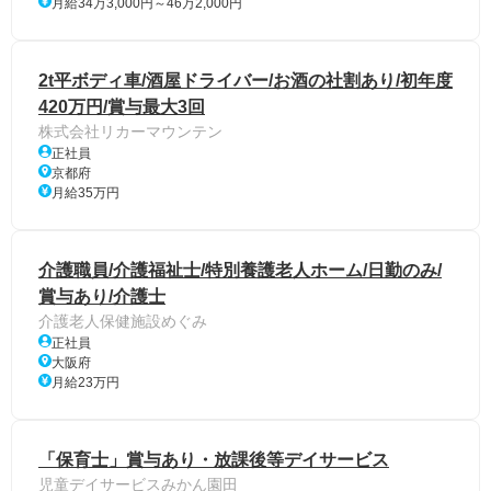
月給34万3,000円～46万2,000円
2t平ボディ車/酒屋ドライバー/お酒の社割あり/初年度
420万円/賞与最大3回
株式会社リカーマウンテン
正社員
京都府
月給35万円
介護職員/介護福祉士/特別養護老人ホーム/日勤のみ/
賞与あり/介護士
介護老人保健施設めぐみ
正社員
大阪府
月給23万円
「保育士」賞与あり・放課後等デイサービス
児童デイサービスみかん園田