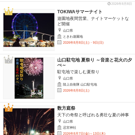
2026年8月8日
TOKIWAサマーナイト
遊園地夜間営業、ナイトマーケットな
ど開催
山口県
ときわ遊園地
2026年8月8日(土)・9日(日)
山口駐屯地 夏祭り ～音楽と花火の夕
べ～
駐屯地で楽しむ夏祭り
山口県
陸上自衛隊 山口駐屯地
2026年8月8日(土)
数方庭祭
天下の奇祭と呼ばれる勇壮な夏の神事
山口県
忌宮神社
2026年8月7日(金)～13日(木)