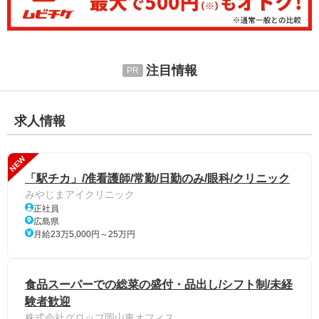
注目情報
求人情報
NEW
「駅チカ」/准看護師/常勤/日勤のみ/眼科/クリニック
みやじまアイクリニック
正社員
広島県
月給23万5,000円～25万円
食品スーパーでの総菜の盛付・品出し/シフト制/未経
験者歓迎
株式会社グロップ岡山東オフィス