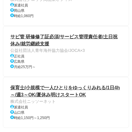
派遣社員
岡山県
時給1,060円
サビ管 研修修了証必須/サービス管理責任者/土日祝
休み/就労継続支援
公益社団法人青年海外協力協会/JOCA×3
正社員
広島県
月給25万円～
保育士/小規模で一人ひとりをゆっくりみれる/1日4h
～/週3～OK/夏休み明けスタートOK
株式会社ニッソーネット
派遣社員
山口県
時給1,150円～1,250円