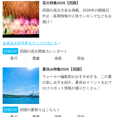
花火特集2026【四国】
四国の花火大会を掲載。2026年の開催日、
中止・延期情報や人気ランキングなどをお
届け！
金麦花火特等席＆グッズが当たる
CHECK!
四国の花火開催カレンダー
香川
愛媛
徳島
高知
夏休み特集2026【四国】
ウォーカー編集部がおすすめする、この夏
の楽しみ方を紹介。夏休みイベント＆おで
かけスポット情報が盛りだくさん！
CHECK!
四国の夏祭りはこちら
香川
愛媛
徳島
高知