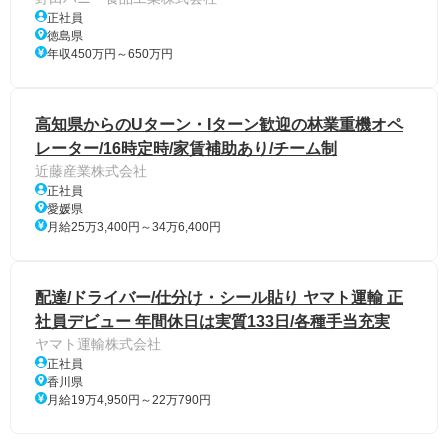
正社員
徳島県
年収450万円～650万円
高知県からのUターン・Iターン歓迎の林業重機オペ
レーター/16時定時/家賃補助あり/チーム制
近藤産業株式会社
正社員
愛媛県
月給25万3,400円～34万6,400円
配達/ドライバー/仕分け・シール貼り ヤマト運輸 正
社員デビュー 年間休日は実質133日/各種手当充実
ヤマト運輸株式会社
正社員
香川県
月給19万4,950円～22万790円