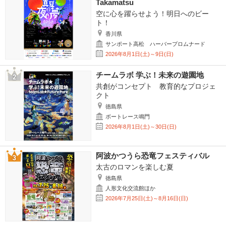
Takamatsu
空に心を躍らせよう！明日へのビー
ト！
香川県
サンポート高松 ハーバープロムナード
2026年8月1日(土)～9日(日)
チームラボ 学ぶ！未来の遊園地
共創がコンセプト 教育的なプロジェ
クト
徳島県
ボートレース鳴門
2026年8月1日(土)～30日(日)
阿波かつうら恐竜フェスティバル
太古のロマンを楽しむ夏
徳島県
人形文化交流館ほか
2026年7月25日(土)～8月16日(日)