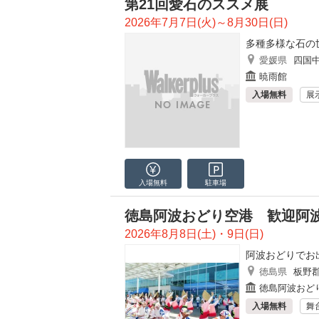
第21回愛石のススメ展
2026年7月7日(火)～8月30日(日)
多種多様な石の
愛媛県
四国
暁雨館
入場無料
展
入場無料
駐車場
徳島阿波おどり空港 歓迎阿
2026年8月8日(土)・9日(日)
阿波おどりでお
徳島県
板野
徳島阿波おど
入場無料
舞