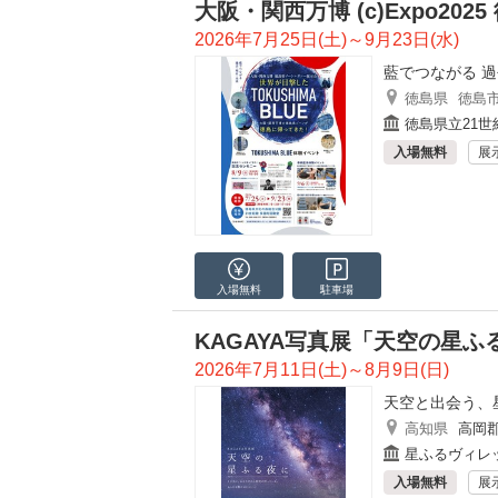
大阪・関西万博 (c)Expo20
2026年7月25日(土)～9月23日(水)
藍でつながる 
徳島県
徳島
徳島県立21世
入場無料
展
入場無料
駐車場
KAGAYA写真展「天空の星ふ
2026年7月11日(土)～8月9日(日)
天空と出会う、
高知県
高岡
星ふるヴィレッ
入場無料
展