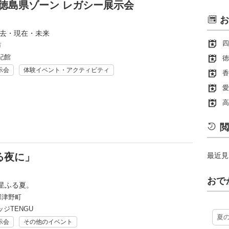
25 徳島県ゾーン レガシー展示会
お
過去・現在・未来
四
市
紀館
徳
示会
体験イベント・アクティビティ
香
愛
高
閲
る夜に」
最近見
おで
星ふる夏。
郡津野町
ジTENGU
夏
示会
その他のイベント