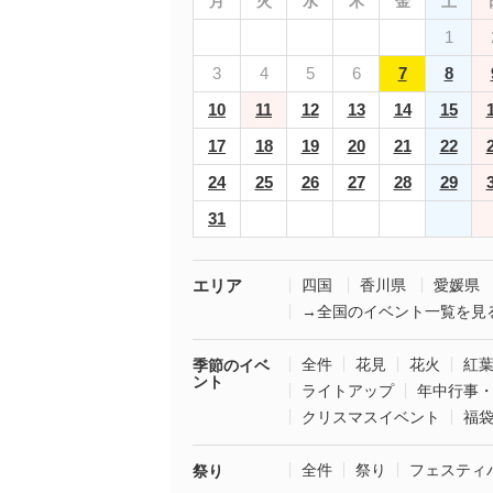
月
火
水
木
金
土
1
3
4
5
6
7
8
10
11
12
13
14
15
17
18
19
20
21
22
24
25
26
27
28
29
31
エリア
四国
香川県
愛媛県
→全国のイベント一覧を見
全件
花見
花火
紅
季節のイベ
ント
ライトアップ
年中行事
クリスマスイベント
福
全件
祭り
フェスティ
祭り