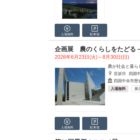
入場無料
駐車場
企画展 農のくらしをたどる
2026年6月23日(火)～8月30日(日)
農が社会と暮ら
愛媛県
四国
四国中央市歴
入場無料
展
入場無料
駐車場