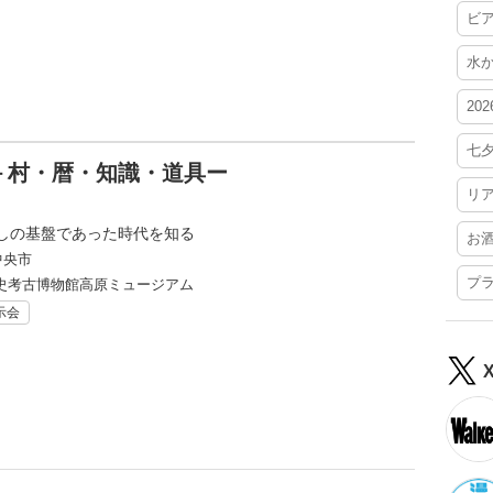
ビ
水
20
七
－村・暦・知識・道具ー
リ
しの基盤であった時代を知る
お
中央市
プ
史考古博物館高原ミュージアム
示会