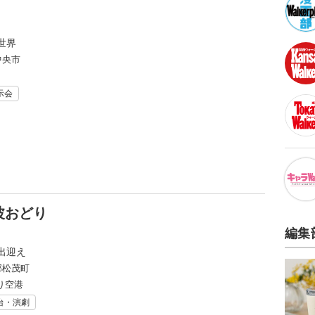
世界
中央市
示会
波おどり
編集
出迎え
郡松茂町
り空港
台・演劇