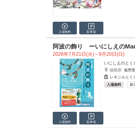
入場無料
駐車場
阿波の飾り ーいにしえのMade 
2026年7月21日(火)～9月20日(日)
いにしえのとく
徳島県
板野
レキシルとく
入場無料
展
入場無料
駐車場