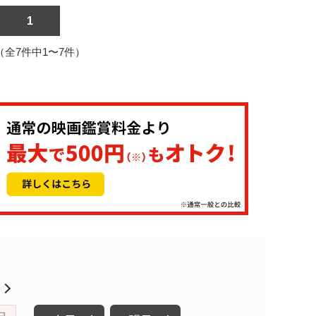
1
1（全7件中1〜7件）
月