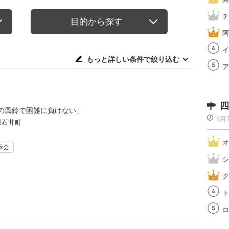
チ
目的から探す
阿
イ
もっと詳しい条件で絞り込む
ア
四
の風鈴で困難に負けない」
8月
郡石井町
オ
示会
シ
ク
ト
ロ