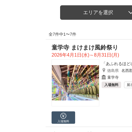
エリアを選択
全7件中1〜7件
童学寺 まけまけ風鈴祭り
2026年4月1日(水)～8月31日(月)
「あふれるほど
徳島県
名西
童学寺
入場無料
展
入場無料