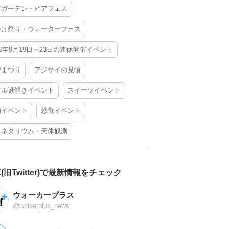
アガーデン・ビアフェス
かけ祭り・ウォーターフェス
26年9月19日～23日の連休開催イベント
夕まつり
アジサイの見頃
アル謎解きイベント
スイーツイベント
酒イベント
恐竜イベント
ラネタリウム・天体観測
X(旧Twitter)で最新情報をチェック
ウォーカープラス
@walkerplus_news