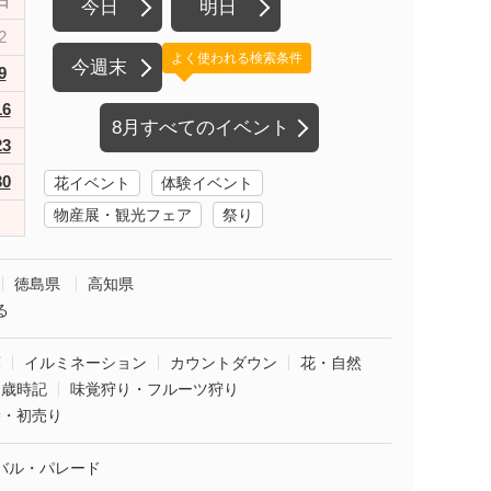
日
今日
明日
2
よく使われる検索条件
今週末
9
16
8月すべてのイベント
23
30
花イベント
体験イベント
物産展・観光フェア
祭り
徳島県
高知県
る
葉
イルミネーション
カウントダウン
花・自然
・歳時記
味覚狩り・フルーツ狩り
袋・初売り
バル・パレード