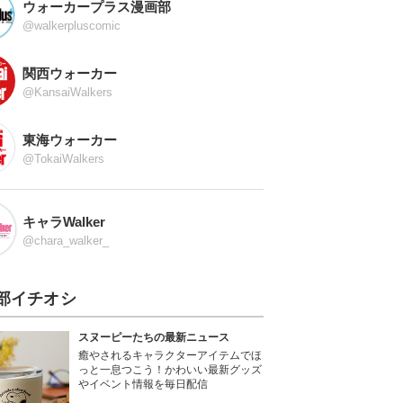
ウォーカープラス漫画部
@walkerpluscomic
関西ウォーカー
@KansaiWalkers
東海ウォーカー
@TokaiWalkers
キャラWalker
@chara_walker_
部イチオシ
スヌーピーたちの最新ニュース
癒やされるキャラクターアイテムでほ
っと一息つこう！かわいい最新グッズ
やイベント情報を毎日配信