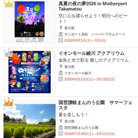
真夏の夜の夢2026 in Motherport
Takamatsu
空に心を躍らせよう！明日へのビー
ト！
香川県
サンポート高松 ハーバープロムナード
2026年8月1日(土)～9日(日)
イオンモール綾川 アクアリウム
金魚と光で彩る 癒しのアクアリウム
香川県
イオンモール綾川
2026年6月13日(土)～9月13日(日)
国営讃岐まんのう公園 サマーフェ
スタ
夏を楽しもう！
香川県
国営讃岐まんのう公園
2026年7月18日(土)～8月11日(火)