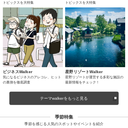
トピックスを大特集
トピックスを大特集
ビジネスWalker
星野リゾートWalker
気になるビジネスのアレコレ、ヒット
星野リゾートが運営する多彩な施設の
の裏側を徹底調査
最新情報をチェック！
テーマwalkerをもっと見る
季節特集
季節を感じる人気のスポットやイベントを紹介