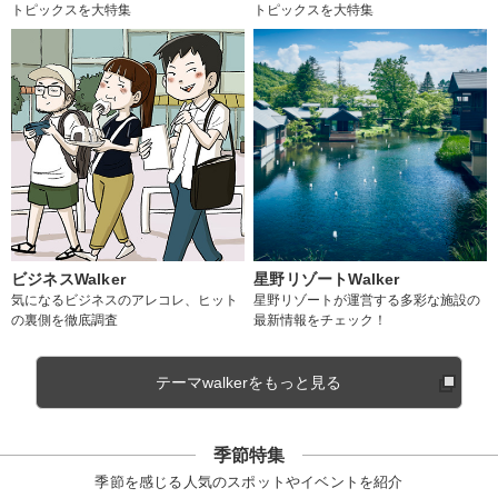
トピックスを大特集
トピックスを大特集
ビジネスWalker
星野リゾートWalker
気になるビジネスのアレコレ、ヒット
星野リゾートが運営する多彩な施設の
の裏側を徹底調査
最新情報をチェック！
テーマwalkerをもっと見る
季節特集
季節を感じる人気のスポットやイベントを紹介