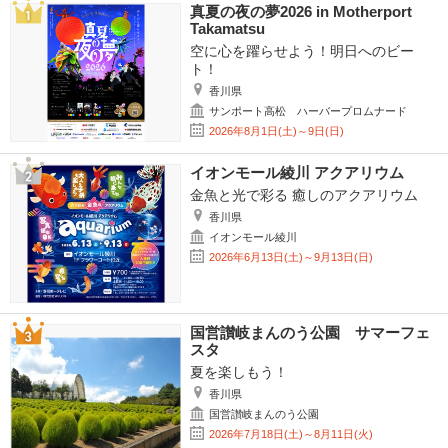
真夏の夜の夢2026 in Motherport
Takamatsu
空に心を躍らせよう！明日へのビー
ト！
香川県
サンポート高松 ハーバープロムナード
2026年8月1日(土)～9日(日)
イオンモール綾川 アクアリウム
金魚と光で彩る 癒しのアクアリウム
香川県
イオンモール綾川
2026年6月13日(土)～9月13日(日)
国営讃岐まんのう公園 サマーフェ
スタ
夏を楽しもう！
香川県
国営讃岐まんのう公園
2026年7月18日(土)～8月11日(火)