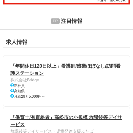
注目情報
求人情報
「年間休日120日以上」看護師/残業ほぼなし/訪問看
護ステーション
株式会社Bridge
正社員
高知県
月給29万5,000円～
「保育士/有資格者」高松市の小規模 放課後等デイサ
ービス
放課後等デイサービス・児童発達支援ふたば