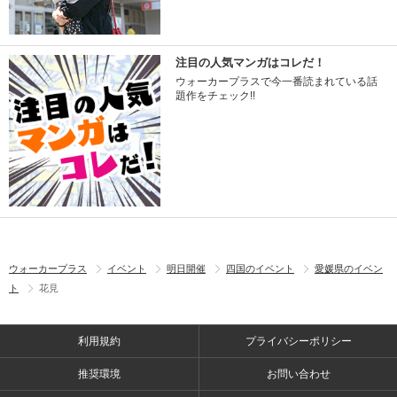
注目の人気マンガはコレだ！
ウォーカープラスで今一番読まれている話
題作をチェック!!
ウォーカープラス
イベント
明日開催
四国のイベント
愛媛県のイベン
ト
花見
利用規約
プライバシーポリシー
推奨環境
お問い合わせ