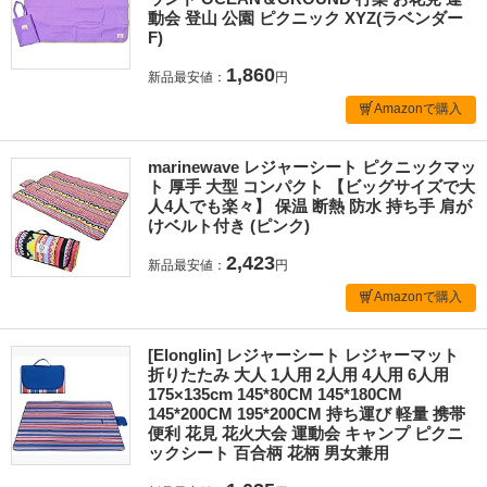
動会 登山 公園 ピクニック XYZ(ラベンダー
F)
1,860
新品最安値：
円
Amazonで購入
marinewave レジャーシート ピクニックマッ
ト 厚手 大型 コンパクト 【ビッグサイズで大
人4人でも楽々】 保温 断熱 防水 持ち手 肩が
けベルト付き (ピンク)
2,423
新品最安値：
円
Amazonで購入
[Elonglin] レジャーシート レジャーマット
折りたたみ 大人 1人用 2人用 4人用 6人用
175×135cm 145*80CM 145*180CM
145*200CM 195*200CM 持ち運び 軽量 携帯
便利 花見 花火大会 運動会 キャンプ ピクニ
ックシート 百合柄 花柄 男女兼用