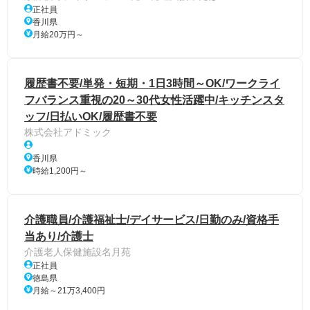
正社員
香川県
月給20万円～
履歴書不要/単発・短期・1日3時間～OK/ワークライ
フバランス重視の20～30代女性活躍中/キッチンスタ
ッフ/日払いOK/履歴書不要
株式会社アドミック
香川県
時給1,200円～
介護職員/介護福祉士/デイサービス/日勤のみ/資格手
当あり/介護士
介護老人保健施設名月苑
正社員
徳島県
月給～21万3,400円