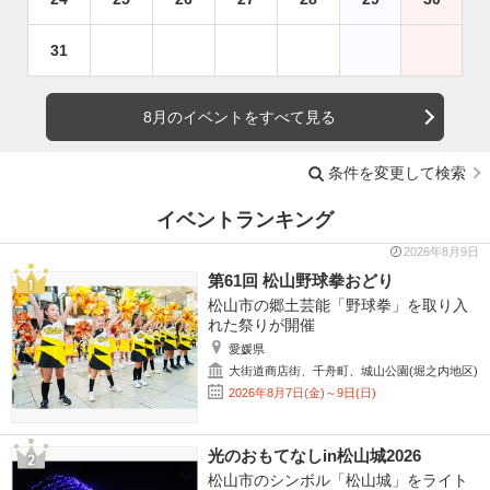
31
8月のイベントをすべて見る
条件を変更して検索
イベントランキング
2026年8月9日
第61回 松山野球拳おどり
松山市の郷土芸能「野球拳」を取り入
れた祭りが開催
愛媛県
大街道商店街、千舟町、城山公園(堀之内地区)
2026年8月7日(金)～9日(日)
光のおもてなしin松山城2026
松山市のシンボル「松山城」をライト