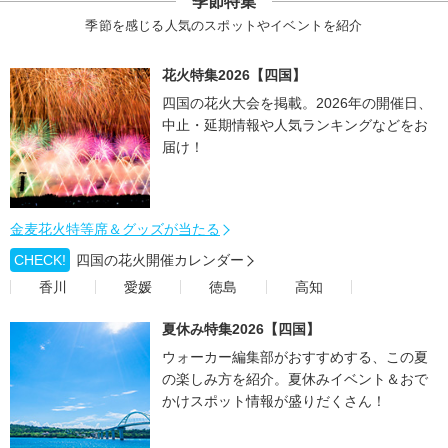
季節特集
季節を感じる人気のスポットやイベントを紹介
花火特集2026【四国】
四国の花火大会を掲載。2026年の開催日、
中止・延期情報や人気ランキングなどをお
届け！
金麦花火特等席＆グッズが当たる
CHECK!
四国の花火開催カレンダー
香川
愛媛
徳島
高知
夏休み特集2026【四国】
ウォーカー編集部がおすすめする、この夏
の楽しみ方を紹介。夏休みイベント＆おで
かけスポット情報が盛りだくさん！