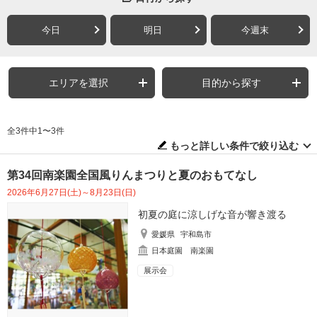
今日
明日
今週末
エリアを選択
目的から探す
全3件中1〜3件
もっと詳しい条件で絞り込む
第34回南楽園全国風りんまつりと夏のおもてなし
2026年6月27日(土)～8月23日(日)
初夏の庭に涼しげな音が響き渡る
愛媛県
宇和島市
日本庭園 南楽園
展示会