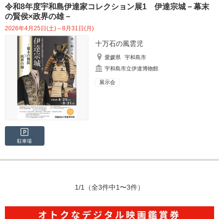
令和8年度宇和島伊達家コレクション展1 伊達宗城－幕末
の賢侯×政界の雄－
2026年4月25日(土)～8月31日(月)
十万石の風雲児
愛媛県
宇和島市
宇和島市立伊達博物館
展示会
駐車場
1/1
（全3件中1〜3件）