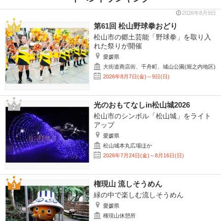
2026年8月9日
第61回 松山野球拳おどり
松山市の郷土芸能「野球拳」を取り入
れた祭りが開催
愛媛県
大街道商店街、千舟町、城山公園(堀之内地区)
2026年8月7日(金)～9日(日)
光のおもてなしin松山城2026
松山市のシンボル「松山城」をライト
アップ
愛媛県
松山城本丸広場ほか
2026年7月24日(金)～8月16日(日)
権現山 流しそうめん
緑の中で楽しむ流しそうめん
愛媛県
権現山休憩所