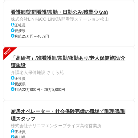
看護師/訪問看護/常勤・日勤のみ/残業少なめ
株式会社LiNK&CO LiNK訪問看護ステーション松山
正社員
愛媛県
月給25万円～48万円
NEW
「高給与」/准看護師/常勤/夜勤あり/老人保健施設/介
護施設
介護老人保健施設 さくら苑
正社員
愛媛県
月給22万800円～26万5,800円
厨房オペレーター・社会保険完備の職場で調理師/調
理スタッフ
株式会社ナリコマエンタープライズ高松営業所
正社員
香川県