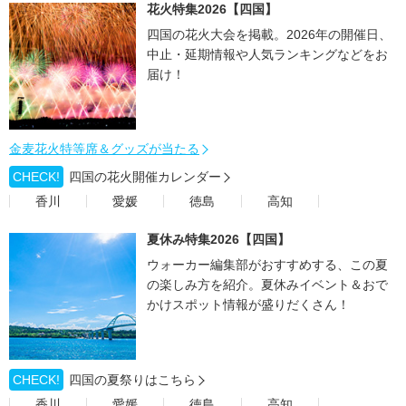
花火特集2026【四国】
四国の花火大会を掲載。2026年の開催日、
中止・延期情報や人気ランキングなどをお
届け！
金麦花火特等席＆グッズが当たる
CHECK!
四国の花火開催カレンダー
香川
愛媛
徳島
高知
夏休み特集2026【四国】
ウォーカー編集部がおすすめする、この夏
の楽しみ方を紹介。夏休みイベント＆おで
かけスポット情報が盛りだくさん！
CHECK!
四国の夏祭りはこちら
香川
愛媛
徳島
高知