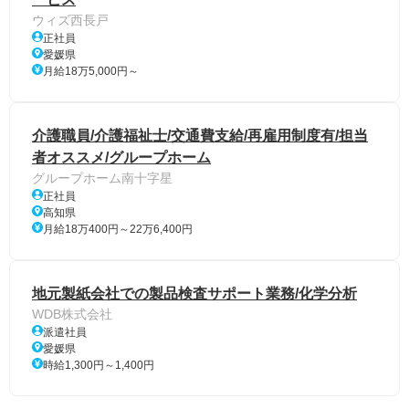
ウィズ西長戸
正社員
愛媛県
月給18万5,000円～
介護職員/介護福祉士/交通費支給/再雇用制度有/担当
者オススメ/グループホーム
グループホーム南十字星
正社員
高知県
月給18万400円～22万6,400円
地元製紙会社での製品検査サポート業務/化学分析
WDB株式会社
派遣社員
愛媛県
時給1,300円～1,400円