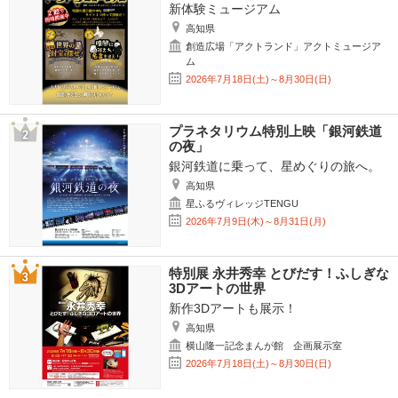
新体験ミュージアム
高知県
創造広場「アクトランド」アクトミュージア
ム
2026年7月18日(土)～8月30日(日)
プラネタリウム特別上映「銀河鉄道
の夜」
銀河鉄道に乗って、星めぐりの旅へ。
高知県
星ふるヴィレッジTENGU
2026年7月9日(木)～8月31日(月)
特別展 永井秀幸 とびだす！ふしぎな
3Dアートの世界
新作3Dアートも展示！
高知県
横山隆一記念まんが館 企画展示室
2026年7月18日(土)～8月30日(日)