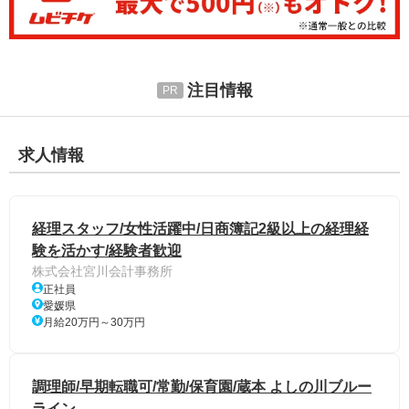
注目情報
求人情報
経理スタッフ/女性活躍中/日商簿記2級以上の経理経
験を活かす/経験者歓迎
株式会社宮川会計事務所
正社員
愛媛県
月給20万円～30万円
調理師/早期転職可/常勤/保育園/蔵本 よしの川ブルー
ライン