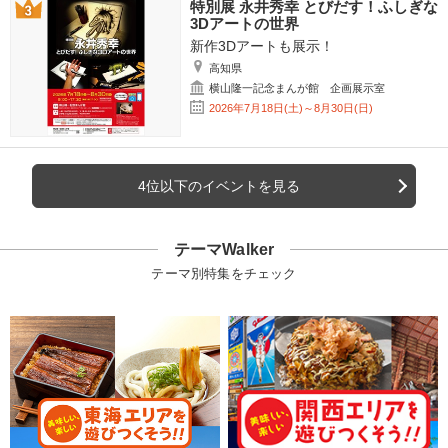
特別展 永井秀幸 とびだす！ふしぎな
3Dアートの世界
新作3Dアートも展示！
高知県
横山隆一記念まんが館 企画展示室
2026年7月18日(土)～8月30日(日)
4位以下のイベントを見る
テーマWalker
テーマ別特集をチェック