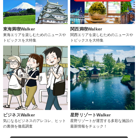
東海満喫Walker
関西満喫Walker
東海エリアを楽しむためのニュースや
関西エリアを楽しむためのニュースや
トピックスを大特集
トピックスを大特集
ビジネスWalker
星野リゾートWalker
気になるビジネスのアレコレ、ヒット
星野リゾートが運営する多彩な施設の
の裏側を徹底調査
最新情報をチェック！