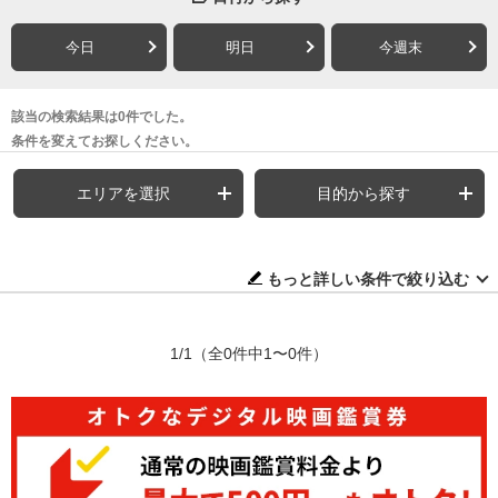
今日
明日
今週末
該当の検索結果は0件でした。
条件を変えてお探しください。
エリアを選択
目的から探す
もっと詳しい条件で絞り込む
1/1
（全0件中1〜0件）