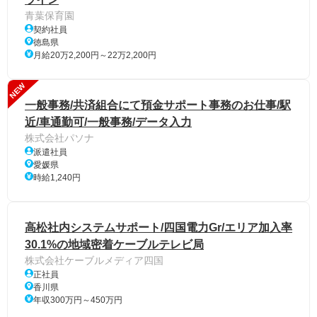
青葉保育園
契約社員
徳島県
月給20万2,200円～22万2,200円
NEW
一般事務/共済組合にて預金サポート事務のお仕事/駅
近/車通勤可/一般事務/データ入力
株式会社パソナ
派遣社員
愛媛県
時給1,240円
高松社内システムサポート/四国電力Gr/エリア加入率
30.1%の地域密着ケーブルテレビ局
株式会社ケーブルメディア四国
正社員
香川県
年収300万円～450万円