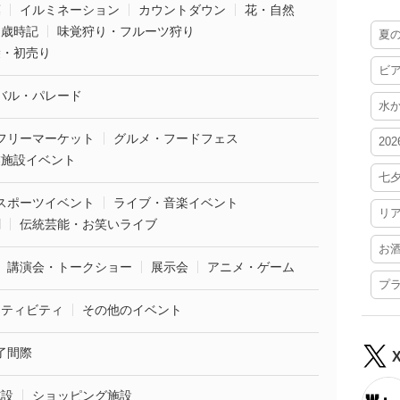
葉
イルミネーション
カウントダウン
花・自然
・歳時記
味覚狩り・フルーツ狩り
夏
袋・初売り
ビ
バル・パレード
水
フリーマーケット
グルメ・フードフェス
20
業施設イベント
七
スポーツイベント
ライブ・音楽イベント
リ
劇
伝統芸能・お笑いライブ
お
講演会・トークショー
展示会
アニメ・ゲーム
プ
クティビティ
その他のイベント
了間際
施設
ショッピング施設