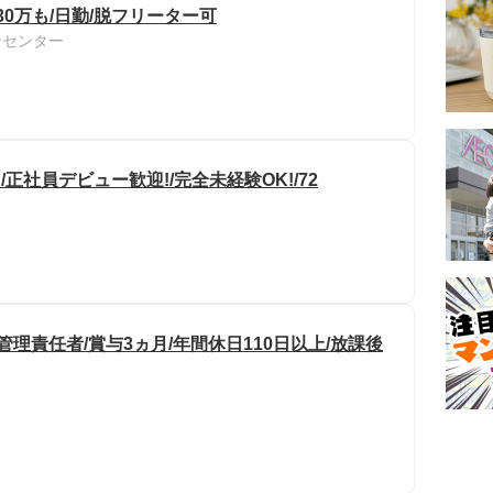
30万も/日勤/脱フリーター可
ンセンター
正社員デビュー歓迎!/完全未経験OK!/72
理責任者/賞与3ヵ月/年間休日110日以上/放課後