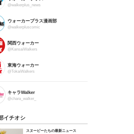
@walkerplus_news
ウォーカープラス漫画部
@walkerpluscomic
関西ウォーカー
@KansaiWalkers
東海ウォーカー
@TokaiWalkers
キャラWalker
@chara_walker_
部イチオシ
スヌーピーたちの最新ニュース