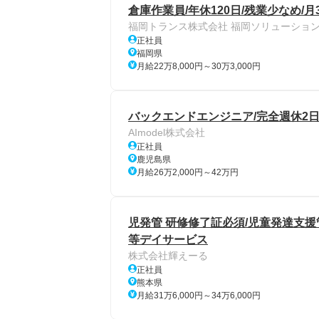
倉庫作業員/年休120日/残業少なめ/月
福岡トランス株式会社 福岡ソリューショ
正社員
福岡県
月給22万8,000円～30万3,000円
バックエンドエンジニア/完全週休2日/
AImodel株式会社
正社員
鹿児島県
月給26万2,000円～42万円
児発管 研修修了証必須/児童発達支援管
等デイサービス
株式会社輝えーる
正社員
熊本県
月給31万6,000円～34万6,000円