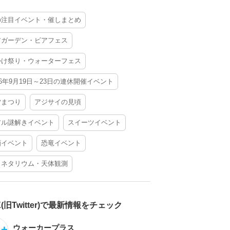
の注目イベント・催しまとめ
アガーデン・ビアフェス
かけ祭り・ウォーターフェス
26年9月19日～23日の連休開催イベント
夕まつり
アジサイの見頃
アル謎解きイベント
スイーツイベント
酒イベント
恐竜イベント
ラネタリウム・天体観測
X(旧Twitter)で最新情報をチェック
ウォーカープラス