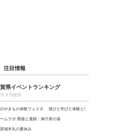
注目情報
賀県イベントランキング
7日 9:32更新
のやきもの体験フェスタ 遊びと学びと体験と!
ームラボ 廃墟と遺跡：淋汗茶の湯
賀城本丸の夏休み