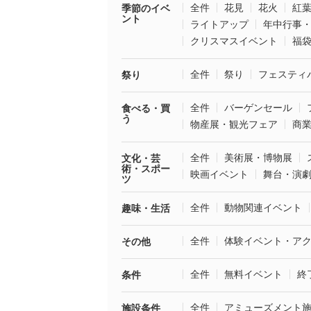
全件
花見
花火
紅
季節のイベ
ント
ライトアップ
年中行事
クリスマスイベント
福
全件
祭り
フェスティ
祭り
全件
バーゲンセール
食べる・買
う
物産展・観光フェア
商
全件
美術展・博物展
文化・芸
術・スポー
映画イベント
舞台・演
ツ
全件
動物関連イベント
趣味・生活
全件
体験イベント・ア
その他
全件
無料イベント
終
条件
全件
アミューズメント
施設条件