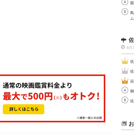
親
鳥
ム
佐
8月
佐
佐
浜
御
佐
お