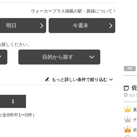
ウォーカープラス掲載の駅・路線について
明日
今週末
お探しください。
目的から探す
もっと詳しい条件で絞り込む
佐
8月
1
夏
1（全0件中1〜0件）
チ
佐