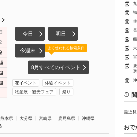
九
福
月
佐
長
日
今日
明日
熊
2
大
よく使われる検索条件
今週末
9
宮
16
鹿
8月すべてのイベント
選
23
沖
30
花イベント
体験イベント
物産展・観光フェア
祭り
閲
最近見
熊本県
大分県
宮崎県
鹿児島県
沖縄県
る
おで