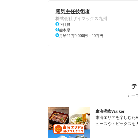
電気主任技術者
株式会社ザイマックス九州
正社員
熊本県
月給21万9,000円～40万円
テ
テー
東海満喫Walker
東海エリアを楽しむた
ュースやトピックスを