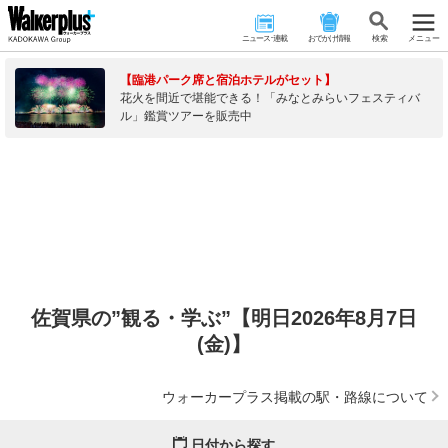
ニュース･連載
おでかけ情報
検 索
メニュー
【臨港パーク席と宿泊ホテルがセット】
花火を間近で堪能できる！「みなとみらいフェスティバ
ル」鑑賞ツアーを販売中
佐賀県の”観る・学ぶ”【明日2026年8月7日
(金)】
ウォーカープラス掲載の駅・路線について
日付から探す