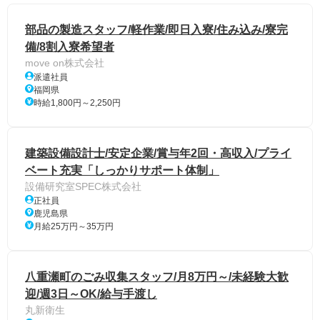
部品の製造スタッフ/軽作業/即日入寮/住み込み/寮完
備/8割入寮希望者
move on株式会社
派遣社員
福岡県
時給1,800円～2,250円
建築設備設計士/安定企業/賞与年2回・高収入/プライ
ベート充実「しっかりサポート体制」
設備研究室SPEC株式会社
正社員
鹿児島県
月給25万円～35万円
八重瀬町のごみ収集スタッフ/月8万円～/未経験大歓
迎/週3日～OK/給与手渡し
丸新衛生