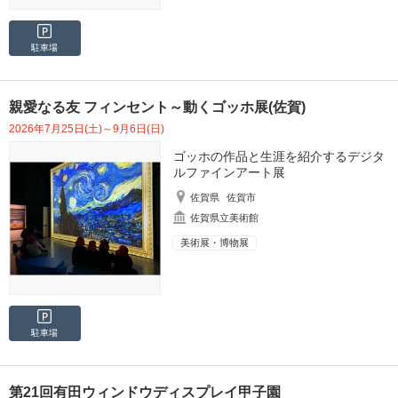
駐車場
親愛なる友 フィンセント～動くゴッホ展(佐賀)
2026年7月25日(土)～9月6日(日)
ゴッホの作品と生涯を紹介するデジタ
ルファインアート展
佐賀県
佐賀市
佐賀県立美術館
美術展・博物展
駐車場
第21回有田ウィンドウディスプレイ甲子園