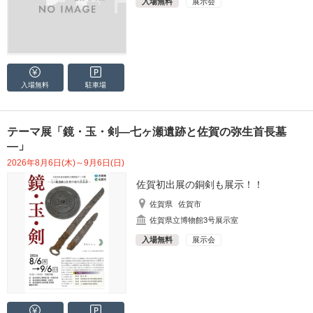
入場無料
展示会
入場無料
駐車場
テーマ展「鏡・玉・剣―七ヶ瀬遺跡と佐賀の弥生首長墓
―」
2026年8月6日(木)～9月6日(日)
佐賀初出展の銅剣も展示！！
佐賀県
佐賀市
佐賀県立博物館3号展示室
入場無料
展示会