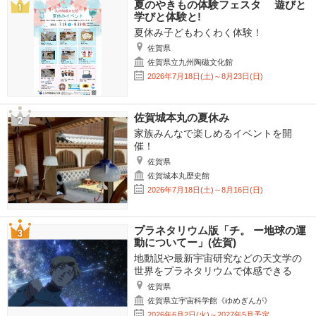
夏のやきもの体験フェスタ 遊びと
学びと体験と!
夏休み子どもわくわく体験！
佐賀県
佐賀県立九州陶磁文化館
2026年7月18日(土)～8月23日(日)
佐賀城本丸の夏休み
家族みんなで楽しめるイベントを開
催！
佐賀県
佐賀城本丸歴史館
2026年7月18日(土)～8月16日(日)
プラネタリウム版「チ。 ー地球の運
動についてー」(佐賀)
地動説や最新宇宙研究などの天文学の
世界をプラネタリウムで体感できる
佐賀県
佐賀県立宇宙科学館《ゆめぎんが》
2026年6月2日(火)～2027年5月予定