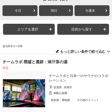
今日
明日
今週末
エリアを選択
目的から探す
全5件中1〜5件
もっと詳しい条件で絞り込む
チームラボ 廃墟と遺跡：淋汗茶の湯
常設
チームラボと日本一のサウナのコラボ
レーション
佐賀県
武雄市
御船山楽園
美術展・博物展
その他のイベント