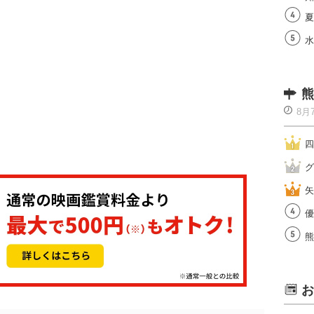
夏
水
熊
8月
四
グ
矢
優
熊
お