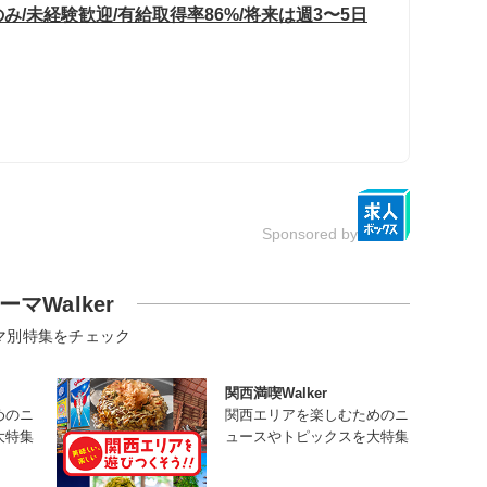
/未経験歓迎/有給取得率86%/将来は週3〜5日
Sponsored by
ーマWalker
マ別特集をチェック
関西満喫Walker
めのニ
関西エリアを楽しむためのニ
大特集
ュースやトピックスを大特集