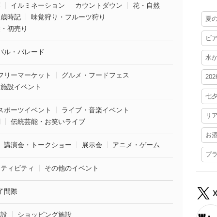
葉
イルミネーション
カウントダウン
花・自然
・歳時記
味覚狩り・フルーツ狩り
夏
袋・初売り
ビ
バル・パレード
水
フリーマーケット
グルメ・フードフェス
20
業施設イベント
七
スポーツイベント
ライブ・音楽イベント
リ
劇
伝統芸能・お笑いライブ
お
講演会・トークショー
展示会
アニメ・ゲーム
プ
クティビティ
その他のイベント
了間際
施設
ショッピング施設