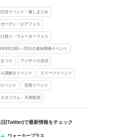
の注目イベント・催しまとめ
アガーデン・ビアフェス
かけ祭り・ウォーターフェス
26年9月19日～23日の連休開催イベント
夕まつり
アジサイの見頃
アル謎解きイベント
スイーツイベント
酒イベント
恐竜イベント
ラネタリウム・天体観測
X(旧Twitter)で最新情報をチェック
ウォーカープラス