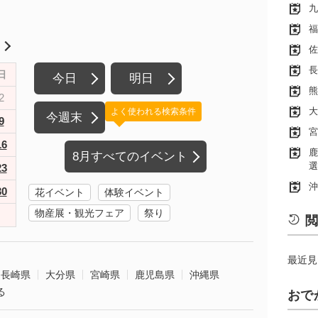
九
福
月
佐
長
日
今日
明日
熊
2
大
よく使われる検索条件
今週末
9
宮
16
鹿
8月すべてのイベント
選
23
沖
30
花イベント
体験イベント
物産展・観光フェア
祭り
閲
最近見
長崎県
大分県
宮崎県
鹿児島県
沖縄県
る
おで