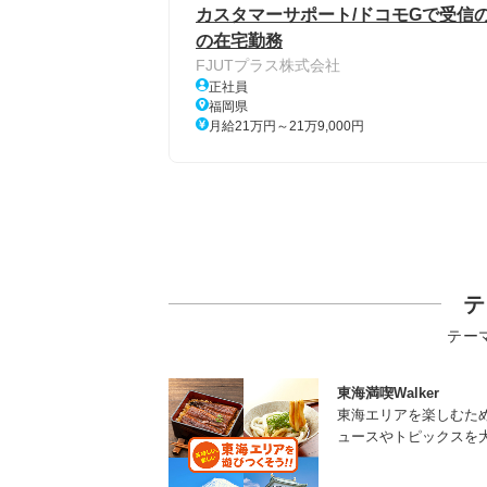
カスタマーサポート/ドコモGで受信のみ
の在宅勤務
FJUTプラス株式会社
正社員
福岡県
月給21万円～21万9,000円
テ
テー
東海満喫Walker
東海エリアを楽しむた
ュースやトピックスを