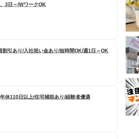
2、3日～/WワークOK
割引あり/入社祝い金あり/短時間OK/週1日～OK
年休110日以上/住宅補助あり/経験者優遇