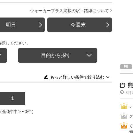
ウォーカープラス掲載の駅・路線について
明日
今週末
お探しください。
目的から探す
もっと詳しい条件で絞り込む
熊
8月
1
ナ
1（全0件中1〜0件）
グ
く
知