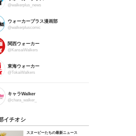
@walkerplus_news
ウォーカープラス漫画部
@walkerpluscomic
関西ウォーカー
@KansaiWalkers
東海ウォーカー
@TokaiWalkers
キャラWalker
@chara_walker_
部イチオシ
スヌーピーたちの最新ニュース