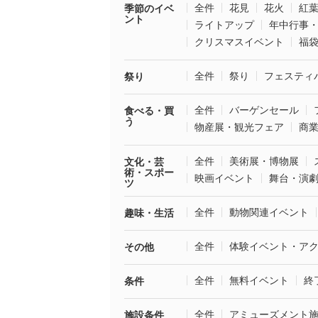
全件
花見
花火
紅
季節のイベ
ント
ライトアップ
年中行事
クリスマスイベント
福
全件
祭り
フェスティ
祭り
全件
バーゲンセール
食べる・買
う
物産展・観光フェア
商
全件
美術展・博物展
文化・芸
術・スポー
映画イベント
舞台・演
ツ
全件
動物関連イベント
趣味・生活
全件
体験イベント・ア
その他
全件
無料イベント
終
条件
全件
アミューズメント
施設条件