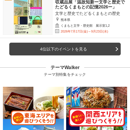
収蔵品展「温故知新ー文学と歴史で
たどるくまもとの記憶2026ー」
文学と歴史でたどるくまもとの歴史
熊本県
くまもと文学・歴史館 展示室1,2
2026年7月17日(金)～9月23日(水)
4位以下のイベントを見る
テーマWalker
テーマ別特集をチェック