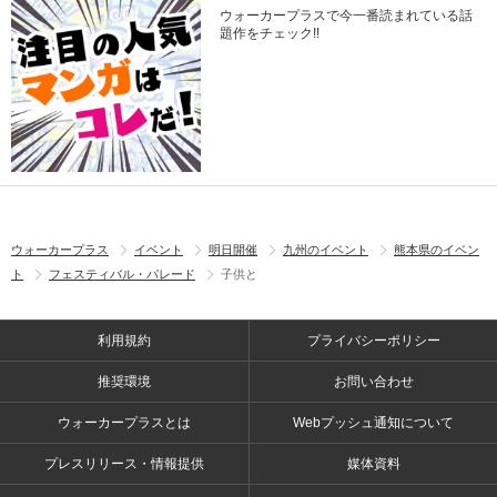
ウォーカープラスで今一番読まれている話
題作をチェック!!
ウォーカープラス
イベント
明日開催
九州のイベント
熊本県のイベン
ト
フェスティバル・パレード
子供と
利用規約
プライバシーポリシー
推奨環境
お問い合わせ
ウォーカープラスとは
Webプッシュ通知について
プレスリリース・情報提供
媒体資料