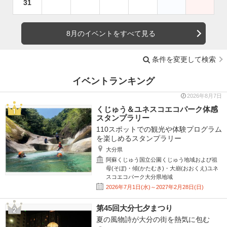
31
8月のイベントをすべて見る
条件を変更して検索
イベントランキング
2026年8月7日
くじゅう＆ユネスコエコパーク体感
スタンプラリー
110スポットでの観光や体験プログラム
を楽しめるスタンプラリー
大分県
阿蘇くじゅう国立公園くじゅう地域および祖
母(そぼ)・傾(かたむき)・大崩(おおくえ)ユネ
スコエコパーク大分県地域
2026年7月1日(水)～2027年2月28日(日)
第45回大分七夕まつり
夏の風物詩が大分の街を熱気に包む