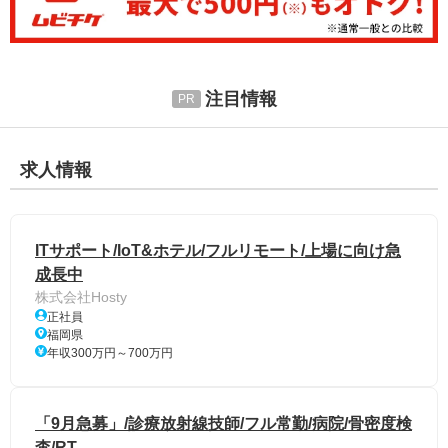
注目情報
求人情報
ITサポート/IoT&ホテル/フルリモート/上場に向け急
成長中
株式会社Hosty
正社員
福岡県
年収300万円～700万円
「9月急募」/診療放射線技師/フル常勤/病院/骨密度検
査/RT