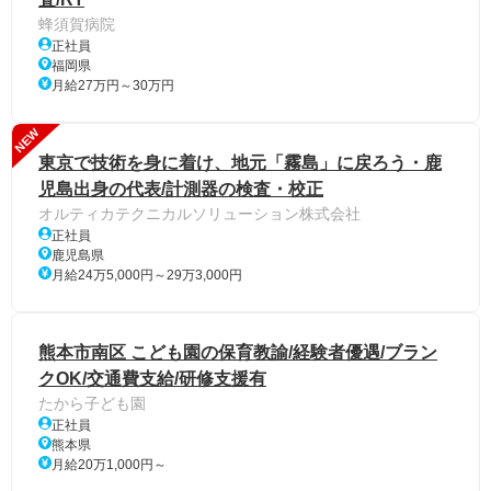
蜂須賀病院
正社員
福岡県
月給27万円～30万円
NEW
東京で技術を身に着け、地元「霧島」に戻ろう・鹿
児島出身の代表/計測器の検査・校正
オルティカテクニカルソリューション株式会社
正社員
鹿児島県
月給24万5,000円～29万3,000円
熊本市南区 こども園の保育教諭/経験者優遇/ブラン
クOK/交通費支給/研修支援有
たから子ども園
正社員
熊本県
月給20万1,000円～