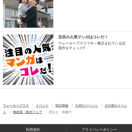
注目の人気マンガはコレだ！
ウォーカープラスで今一番読まれている話
題作をチェック!!
ウォーカープラス
イベント
明日開催
九州のイベント
大分県のイベン
ト
物産展・観光フェア
恋人と・夫婦で
利用規約
プライバシーポリシー