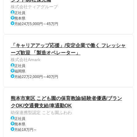
株式会社ティアグループ
正社員
熊本県
月給24万5,000円～45万円
「キャリアアップ応援」/安定企業で働く フレッシャ
ーズ歓迎 「製造オペレーター」
株式会社Amark
正社員
福岡県
月給22万2,000円～40万円
熊本市東区 こども園の保育教諭/経験者優遇/ブラン
クOK/交通費支給/車通勤OK
幼保連携型認定 こども園ふわわ
正社員
熊本県
月給18万円～