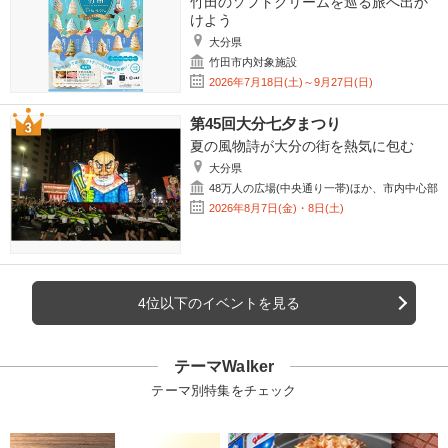
竹田のソフトクリームを巡る旅へ出か
けよう
大分県
竹田市内対象施設
2026年7月18日(土)～9月27日(日)
第45回大分七夕まつり
夏の風物詩が大分の街を熱気に包む
大分県
48万人の広場(中央通り一帯)ほか、市内中心部
2026年8月7日(金)・8日(土)
4位以下のイベントを見る
テーマWalker
テーマ別特集をチェック