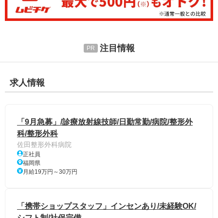
注目情報
求人情報
「9月急募」/診療放射線技師/日勤常勤/病院/整形外
科/整形外科
佐田整形外科病院
正社員
福岡県
月給19万円～30万円
「携帯ショップスタッフ」インセンあり/未経験OK/
シフト制/社保完備