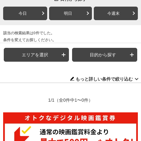
今日
明日
今週末
該当の検索結果は0件でした。
条件を変えてお探しください。
エリアを選択
目的から探す
もっと詳しい条件で絞り込む
1/1
（全0件中1〜0件）