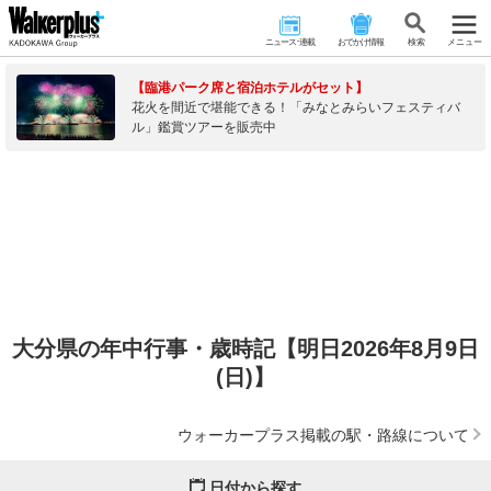
ニュース･連載
おでかけ情報
検 索
メニュー
【臨港パーク席と宿泊ホテルがセット】
花火を間近で堪能できる！「みなとみらいフェスティバ
ル」鑑賞ツアーを販売中
大分県の年中行事・歳時記【明日2026年8月9日
(日)】
ウォーカープラス掲載の駅・路線について
日付から探す