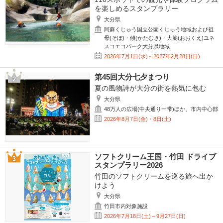
を楽しめるスタンプラリー
大分県
阿蘇くじゅう国立公園くじゅう地域および祖
母(そぼ)・傾(かたむき)・大崩(おおくえ)ユネ
スコエコパーク大分県地域
2026年7月1日(水)～2027年2月28日(日)
第45回大分七夕まつり
夏の風物詩が大分の街を熱気に包む
大分県
48万人の広場(中央通り一帯)ほか、市内中心部
2026年8月7日(金)・8日(土)
ソフトクリーム王国・竹田 ドライブ
スタンプラリー2026
竹田のソフトクリームを巡る旅へ出か
けよう
大分県
竹田市内対象施設
2026年7月18日(土)～9月27日(日)