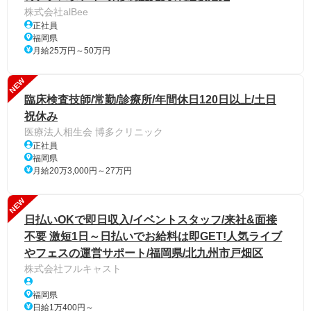
株式会社alBee
正社員
福岡県
月給25万円～50万円
NEW
臨床検査技師/常勤/診療所/年間休日120日以上/土日
祝休み
医療法人相生会 博多クリニック
正社員
福岡県
月給20万3,000円～27万円
NEW
日払いOKで即日収入/イベントスタッフ/来社&面接
不要 激短1日～日払いでお給料は即GET!人気ライブ
やフェスの運営サポート/福岡県/北九州市戸畑区
株式会社フルキャスト
福岡県
日給1万400円～