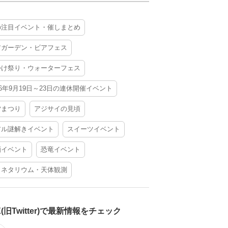
の注目イベント・催しまとめ
アガーデン・ビアフェス
かけ祭り・ウォーターフェス
26年9月19日～23日の連休開催イベント
夕まつり
アジサイの見頃
アル謎解きイベント
スイーツイベント
酒イベント
恐竜イベント
ラネタリウム・天体観測
X(旧Twitter)で最新情報をチェック