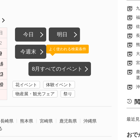
九
福
月
佐
日
今日
明日
長
2
熊
よく使われる検索条件
今週末
9
大
宮
16
8月すべてのイベント
鹿
23
選
30
花イベント
体験イベント
沖
物産展・観光フェア
祭り
閲
最近見
長崎県
熊本県
宮崎県
鹿児島県
沖縄県
る
おで