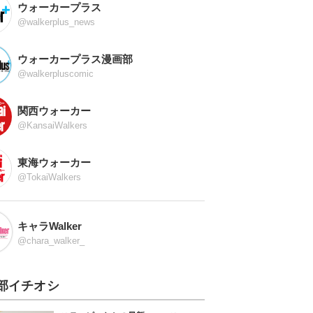
ウォーカープラス
@walkerplus_news
ウォーカープラス漫画部
@walkerpluscomic
関西ウォーカー
@KansaiWalkers
東海ウォーカー
@TokaiWalkers
キャラWalker
@chara_walker_
部イチオシ