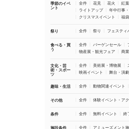
全件
花見
花火
紅
季節のイベ
ント
ライトアップ
年中行事
クリスマスイベント
福
全件
祭り
フェスティ
祭り
全件
バーゲンセール
食べる・買
う
物産展・観光フェア
商
全件
美術展・博物展
文化・芸
術・スポー
映画イベント
舞台・演
ツ
全件
動物関連イベント
趣味・生活
全件
体験イベント・ア
その他
全件
無料イベント
終
条件
全件
アミューズメント
施設条件