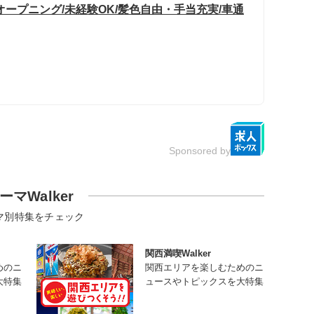
ープニング/未経験OK/髪色自由・手当充実/車通
Sponsored by
ーマWalker
マ別特集をチェック
関西満喫Walker
めのニ
関西エリアを楽しむためのニ
大特集
ュースやトピックスを大特集