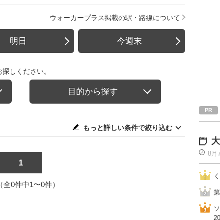
ウォーカープラス掲載の駅・路線について
明日
今週末
お探しください。
目的から探す
もっと詳しい条件で絞り込む
大
8月
1
く
1（全0件中1〜0件）
第
ソ
2