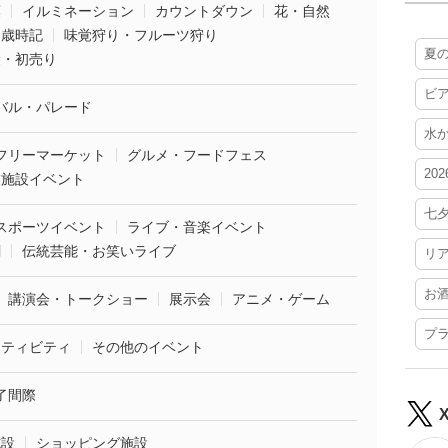
葉
イルミネーション
カウントダウン
花・自然
・歳時記
味覚狩り・フルーツ狩り
夏
袋・初売り
ビ
バル・パレード
水
フリーマーケット
グルメ・フードフェス
20
業施設イベント
七
スポーツイベント
ライブ・音楽イベント
劇
伝統芸能・お笑いライブ
リ
お
講演会・トークショー
展示会
アニメ・ゲーム
プ
クティビティ
その他のイベント
了間際
施設
ショッピング施設