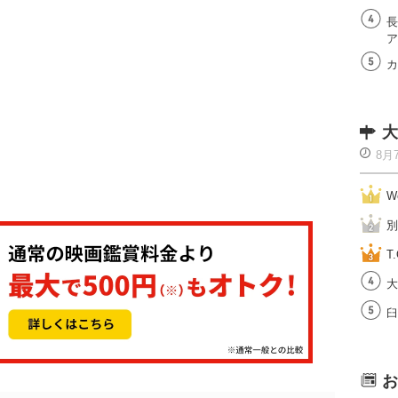
長
ア
カ
大
8月
W
別
T.
大
臼
お