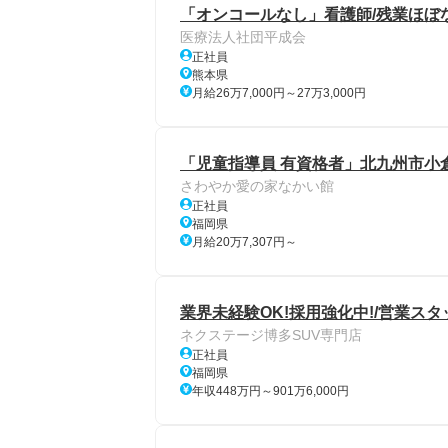
「オンコールなし」看護師/残業ほぼ
医療法人社団平成会
正社員
熊本県
月給26万7,000円～27万3,000円
「児童指導員 有資格者」北九州市小
さわやか愛の家なかい館
正社員
福岡県
月給20万7,307円～
業界未経験OK!採用強化中!/営業スタッ
ネクステージ博多SUV専門店
正社員
福岡県
年収448万円～901万6,000円