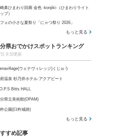
崎鼻ひまわり回廊 金色 -konjiki-（ひまわりライト
ップ）
フェの小さな夏祭り「にゃつ祭り 2026」
もっと見る
分県おでかけスポットランキング
7日 9:32更新
enavillage(ウェナヴィレッジ)くじゅう
府温泉 杉乃井ホテル アクアビート
O.P.S Bitts HALL
分県立美術館(OPAM)
杵公園(臼杵城跡)
もっと見る
すすめ記事