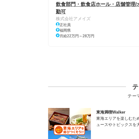
飲食部門・飲食店ホール・店舗管理/オ
勤可
株式会社アメイズ
正社員
福岡県
月給22万円～28万円
テ
テー
東海満喫Walker
東海エリアを楽しむた
ュースやトピックスを