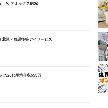
なし/ケアミックス病院
倉北区・放課後等デイサービス
フ/20代平均年収555万