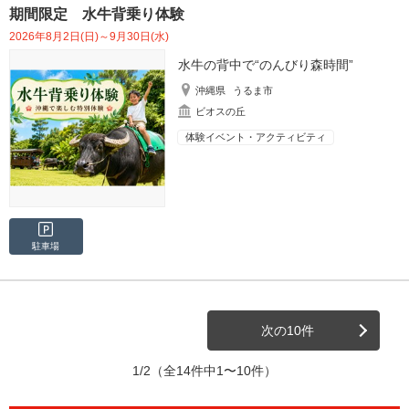
期間限定 水牛背乗り体験
2026年8月2日(日)～9月30日(水)
水牛の背中で“のんびり森時間”
沖縄県
うるま市
ビオスの丘
体験イベント・アクティビティ
駐車場
次の10件
1/2
（全14件中1〜10件）