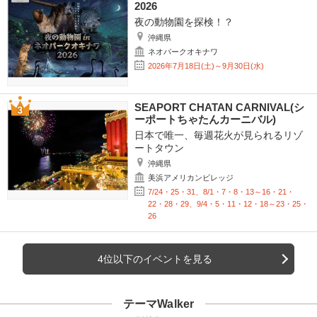
2026
夜の動物園を探検！？
沖縄県
ネオパークオキナワ
2026年7月18日(土)～9月30日(水)
SEAPORT CHATAN CARNIVAL(シ
ーポートちゃたんカーニバル)
日本で唯一、毎週花火が見られるリゾ
ートタウン
沖縄県
美浜アメリカンビレッジ
7/24・25・31、8/1・7・8・13～16・21・
22・28・29、9/4・5・11・12・18～23・25・
26
4位以下のイベントを見る
テーマWalker