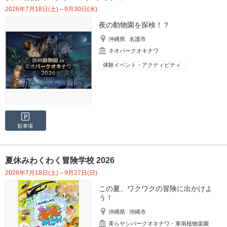
2026年7月18日(土)～9月30日(水)
夜の動物園を探検！？
沖縄県
名護市
ネオパークオキナワ
体験イベント・アクティビティ
駐車場
夏休みわくわく冒険学校 2026
2026年7月18日(土)～9月27日(日)
この夏、ワクワクの冒険に出かけよ
う！
沖縄県
沖縄市
美らヤシパークオキナワ・東南植物楽園