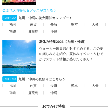
金麦花火特等席＆グッズが当たる
CHECK!
九州・沖縄の花火開催カレンダー
福岡
佐賀
長崎
熊本
大分
宮崎
鹿児島
沖縄
夏休み特集2026【九州・沖縄】
ウォーカー編集部がおすすめする、この夏
の楽しみ方を紹介。夏休みイベント＆おで
かけスポット情報が盛りだくさん！
CHECK!
九州・沖縄の夏祭りはこちら
福岡
佐賀
長崎
熊本
大分
宮崎
鹿児島
沖縄
おでかけ特集