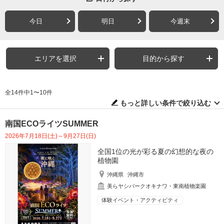
今日
明日
今週末
エリアを選択
目的から探す
全14件中1〜10件
もっと詳しい条件で絞り込む
南国ECOライツSUMMER
2026年7月18日(土)～9月27日(日)
全国1位の光が彩る夏の幻想的な夜の
植物園
沖縄県
沖縄市
美らヤシパークオキナワ・東南植物楽園
体験イベント・アクティビティ