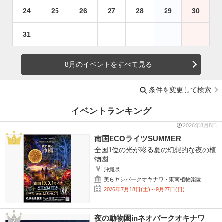
24
25
26
27
28
29
30
31
8月のイベントをすべて見る
条件を変更して検索
イベントランキング
2026年8月8日
南国ECOライツSUMMER
全国1位の光が彩る夏の幻想的な夜の植
物園
沖縄県
美らヤシパークオキナワ・東南植物楽園
2026年7月18日(土)～9月27日(日)
夜の動物園inネオパークオキナワ