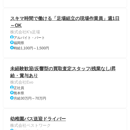
スキマ時間で働ける「足場組立の現場作業員」週1日
～OK
株式会社K’s足場
アルバイト・パート
福岡県
時給1,100円～1,500円
未経験歓迎/反響型の買取査定スタッフ/残業なし/昇
給・賞与あり
株式会社Evo
正社員
熊本県
月給30万円～70万円
幼稚園バス送迎ドライバー
株式会社ベストワーク