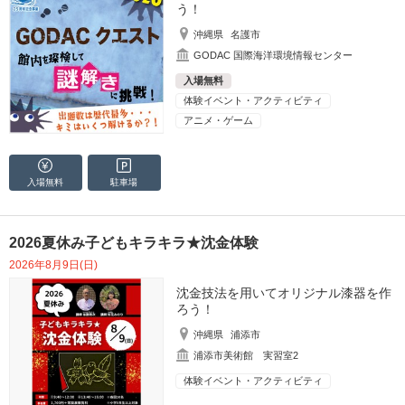
う！
沖縄県
名護市
GODAC 国際海洋環境情報センター
入場無料
体験イベント・アクティビティ
アニメ・ゲーム
入場無料
駐車場
2026夏休み子どもキラキラ★沈金体験
2026年8月9日(日)
沈金技法を用いてオリジナル漆器を作
ろう！
沖縄県
浦添市
浦添市美術館 実習室2
体験イベント・アクティビティ