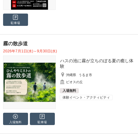
駐車場
霧の散歩道
2026年7月1日(水)～9月30日(水)
ハスの池に霧が立ちのぼる夏の癒し体
験
沖縄県
うるま市
ビオスの丘
入場無料
体験イベント・アクティビティ
入場無料
駐車場