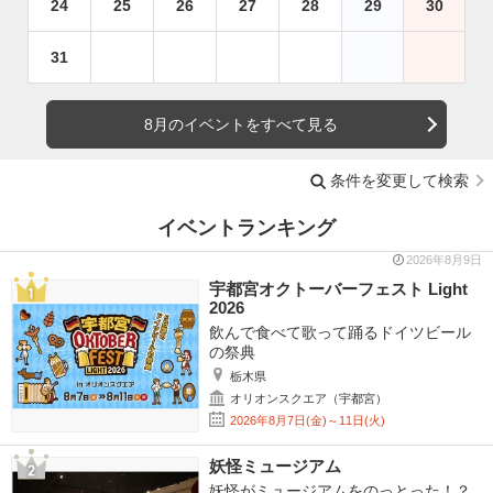
24
25
26
27
28
29
30
31
8月のイベントをすべて見る
条件を変更して検索
イベントランキング
2026年8月9日
宇都宮オクトーバーフェスト Light
2026
飲んで食べて歌って踊るドイツビール
の祭典
栃木県
オリオンスクエア（宇都宮）
2026年8月7日(金)～11日(火)
妖怪ミュージアム
妖怪がミュージアムをのっとった！？