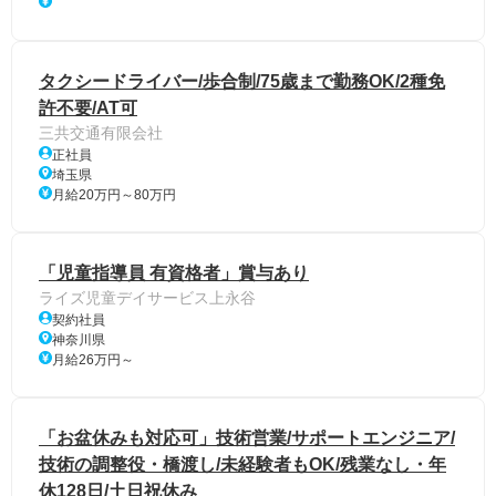
タクシードライバー/歩合制/75歳まで勤務OK/2種免
許不要/AT可
三共交通有限会社
正社員
埼玉県
月給20万円～80万円
「児童指導員 有資格者」賞与あり
ライズ児童デイサービス上永谷
契約社員
神奈川県
月給26万円～
「お盆休みも対応可」技術営業/サポートエンジニア/
技術の調整役・橋渡し/未経験者もOK/残業なし・年
休128日/土日祝休み