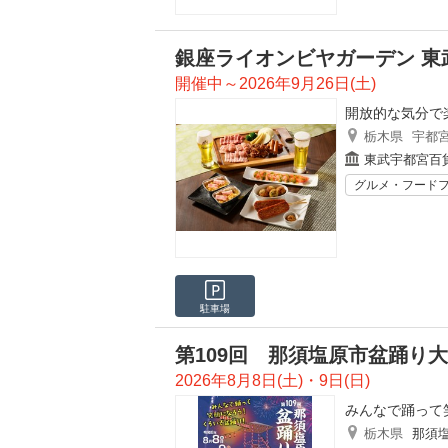
銀座ライオンビヤガーデン 東
開催中～2026年9月26日(土)
開放的な気分で
栃木県
宇都
東武宇都宮百
グルメ・フード
駐車場
第109回 那須塩原市盆踊り
2026年8月8日(土)・9日(日)
みんなで踊って
栃木県
那須