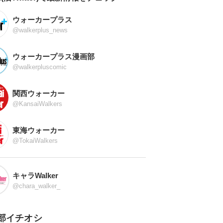
ウォーカープラス
@walkerplus_news
ウォーカープラス漫画部
@walkerpluscomic
関西ウォーカー
@KansaiWalkers
東海ウォーカー
@TokaiWalkers
キャラWalker
@chara_walker_
部イチオシ