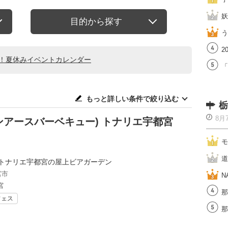
妖
目的から探す
う
2
る！夏休みイベントカレンダー
「
もっと詳しい条件で絞り込む
栃
8月
アーバンアースバーベキュー) トナリエ宇都宮
モ
道
るトナリエ宇都宮の屋上ビアガーデン
宮市
N
宮
那
フェス
那