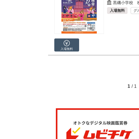
黒磯小学校 
入場無料
グ
入場無料
1
/ 