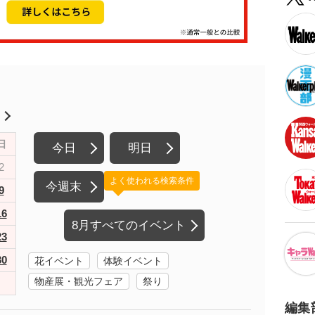
月
日
今日
明日
2
よく使われる検索条件
今週末
9
16
8月すべてのイベント
23
30
花イベント
体験イベント
物産展・観光フェア
祭り
編集