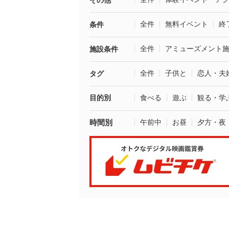
その他
全件
無料イベント
終
条件
全件
アミューズメント
施設条件
全件
子供と
恋人・夫
タグ
目的別
食べる
遊ぶ
観る・学
時間別
午前中
お昼
夕方・夜