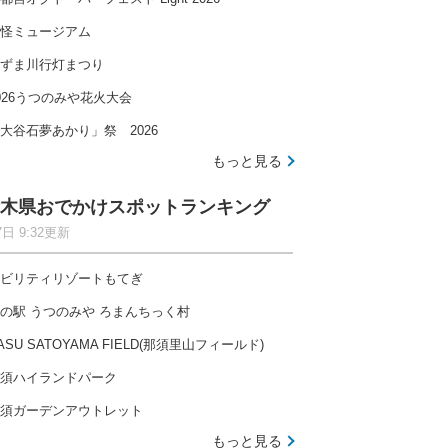
怪ミュージアム
ずま川行灯まつり
026うつのみや花火大会
大谷石夢あかり」祭 2026
もっと見る
木県おでかけスポットランキング
7日 9:32更新
ビリティリゾートもてぎ
の駅 うつのみや ろまんちっく村
ASU SATOYAMA FIELD(那須里山フィールド)
須ハイランドパーク
須ガーデンアウトレット
もっと見る