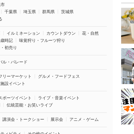
光市
千葉県
埼玉県
群馬県
茨城県
る
葉
イルミネーション
カウントダウン
花・自然
・歳時記
味覚狩り・フルーツ狩り
袋・初売り
バル・パレード
フリーマーケット
グルメ・フードフェス
業施設イベント
スポーツイベント
ライブ・音楽イベント
劇
伝統芸能・お笑いライブ
講演会・トークショー
展示会
アニメ・ゲーム
クティビティ
その他のイベント