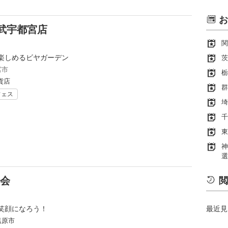
お
武宇都宮店
関
楽しめるビヤガーデン
茨
宮市
栃
貨店
群
フェス
埼
千
東
神
選
大会
閲
笑顔になろう！
最近見
塩原市