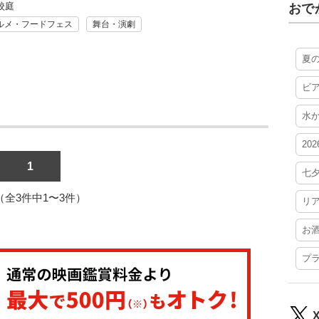
校庭
おで
ルメ・フードフェス
舞台・演劇
夏
ビ
水
20
1
七
1（全3件中1〜3件）
リ
お
プ