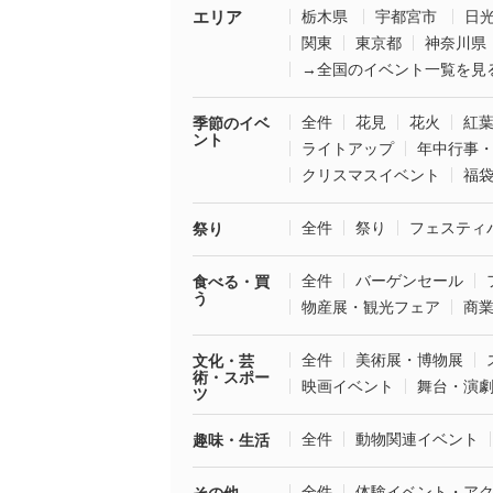
エリア
栃木県
宇都宮市
日
関東
東京都
神奈川県
→全国のイベント一覧を見
全件
花見
花火
紅
季節のイベ
ント
ライトアップ
年中行事
クリスマスイベント
福
全件
祭り
フェスティ
祭り
全件
バーゲンセール
食べる・買
う
物産展・観光フェア
商
全件
美術展・博物展
文化・芸
術・スポー
映画イベント
舞台・演
ツ
全件
動物関連イベント
趣味・生活
全件
体験イベント・ア