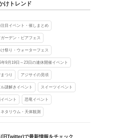
かけトレンド
の注目イベント・催しまとめ
アガーデン・ビアフェス
かけ祭り・ウォーターフェス
26年9月19日～23日の連休開催イベント
夕まつり
アジサイの見頃
アル謎解きイベント
スイーツイベント
酒イベント
恐竜イベント
ラネタリウム・天体観測
X(旧Twitter)で最新情報をチェック