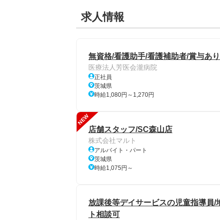
求人情報
無資格/看護助手/看護補助者/賞与あり
医療法人芳医会瀧病院
正社員
茨城県
時給1,080円～1,270円
NEW
店舗スタッフ/SC森山店
株式会社マルト
アルバイト・パート
茨城県
時給1,075円～
放課後等デイサービスの児童指導員/
ト相談可