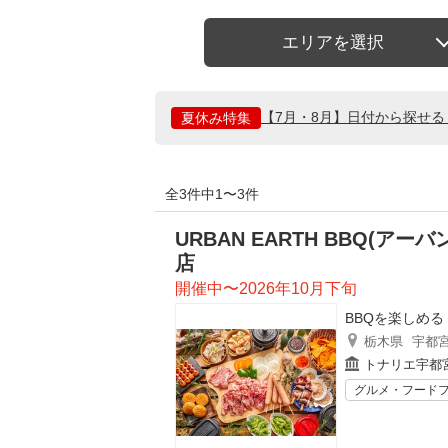
エリアを選択
【7月・8月】日付から探せ
夏休み特集
全3件中1〜3件
URBAN EARTH BBQ(
店
開催中〜2026年10月下旬
BBQを楽しめ
栃木県
宇都
トナリエ宇都
グルメ・フード