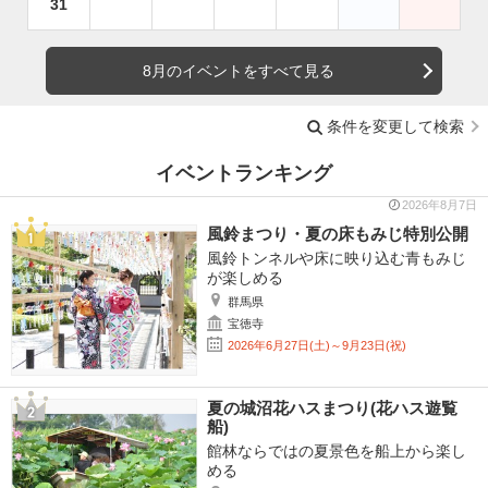
31
8月のイベントをすべて見る
条件を変更して検索
イベントランキング
2026年8月7日
風鈴まつり・夏の床もみじ特別公開
風鈴トンネルや床に映り込む青もみじ
が楽しめる
群馬県
宝徳寺
2026年6月27日(土)～9月23日(祝)
夏の城沼花ハスまつり(花ハス遊覧
船)
館林ならではの夏景色を船上から楽し
める