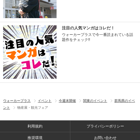
注目の人気マンガはコレだ！
ウォーカープラスで今一番読まれている話
題作をチェック!!
ウォーカープラス
イベント
今週末開催
関東のイベント
群馬県のイベ
ント
物産展・観光フェア
利用規約
プライバシーポリシー
推奨環境
お問い合わせ