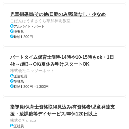
児童指導員/その他/日勤のみ/残業なし・少なめ
こぱんはうすさくら草加神明教室
アルバイト・パート
埼玉県
時給1,200円
パートタイム保育士/9時-14時や10-15時もok・1日
4h～/週3～OK/夏休み明けスタートOK
株式会社ニッソーネット
派遣社員
茨城県
時給1,200円～1,300円
指導員/保育士資格取得見込み/有資格者/児童発達支
援・放課後等デイサービス/年休120日以上
株式会社unico
正社員