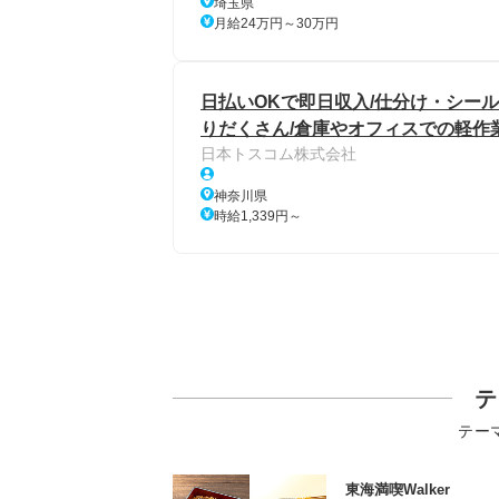
埼玉県
月給24万円～30万円
日払いOKで即日収入/仕分け・シール
りだくさん/倉庫やオフィスでの軽作
日本トスコム株式会社
神奈川県
時給1,339円～
テ
テー
東海満喫Walker