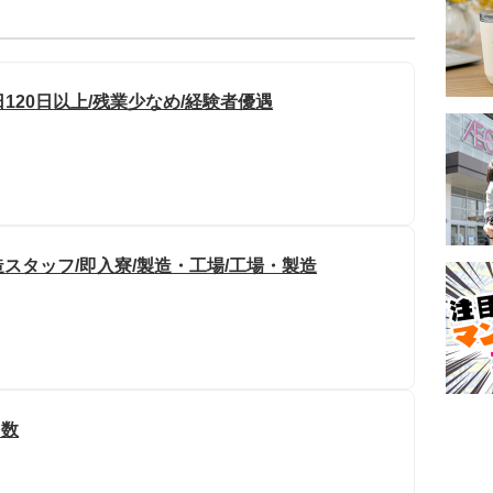
120日以上/残業少なめ/経験者優遇
スタッフ/即入寮/製造・工場/工場・製造
多数