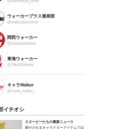
@walkerplus_news
ウォーカープラス漫画部
@walkerpluscomic
関西ウォーカー
@KansaiWalkers
東海ウォーカー
@TokaiWalkers
キャラWalker
@chara_walker_
部イチオシ
スヌーピーたちの最新ニュース
癒やされるキャラクターアイテムでほ