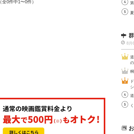
1（全0件中1〜0件）
第
夏
群
8月
道
の
桐
ド
シ
道
く
お