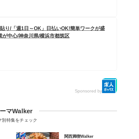
貼り/「週1日～OK」日払いOK!簡単ワークが盛
業が中心/神奈川県/横浜市都筑区
Sponsored by
ーマWalker
マ別特集をチェック
関西満喫Walker