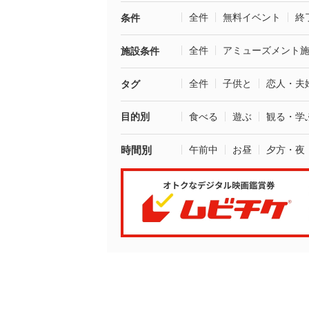
全件
無料イベント
終
条件
全件
アミューズメント
施設条件
全件
子供と
恋人・夫
タグ
目的別
食べる
遊ぶ
観る・学
時間別
午前中
お昼
夕方・夜