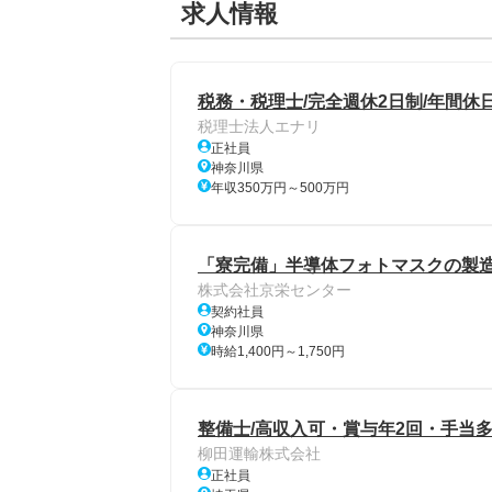
求人情報
税務・税理士/完全週休2日制/年間休日
税理士法人エナリ
正社員
神奈川県
年収350万円～500万円
「寮完備」半導体フォトマスクの製造
株式会社京栄センター
契約社員
神奈川県
時給1,400円～1,750円
整備士/高収入可・賞与年2回・手当
柳田運輸株式会社
正社員