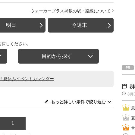
ウォーカープラス掲載の駅・路線について
明日
今週末
お探しください。
目的から探す
る！夏休みイベントカレンダー
群
8月
もっと詳しい条件で絞り込む
風
夏
1
サ