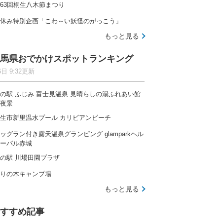
63回桐生八木節まつり
休み特別企画「こわ～い妖怪のがっこう」
もっと見る
馬県おでかけスポットランキング
6日 9:32更新
の駅 ふじみ 富士見温泉 見晴らしの湯ふれあい館
夜景
生市新里温水プール カリビアンビーチ
ッグラン付き露天温泉グランピング glamparkヘル
ーパル赤城
の駅 川場田園プラザ
りの木キャンプ場
もっと見る
すすめ記事