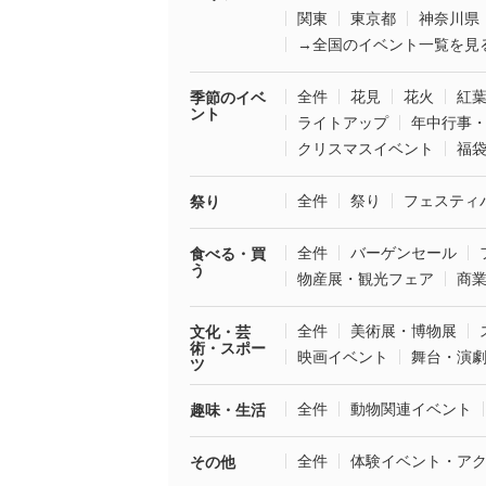
関東
東京都
神奈川県
→全国のイベント一覧を見
全件
花見
花火
紅
季節のイベ
ント
ライトアップ
年中行事
クリスマスイベント
福
全件
祭り
フェスティ
祭り
全件
バーゲンセール
食べる・買
う
物産展・観光フェア
商
全件
美術展・博物展
文化・芸
術・スポー
映画イベント
舞台・演
ツ
全件
動物関連イベント
趣味・生活
全件
体験イベント・ア
その他