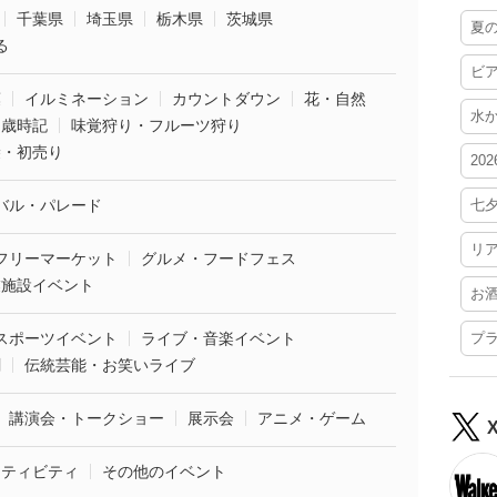
千葉県
埼玉県
栃木県
茨城県
夏
る
ビ
葉
イルミネーション
カウントダウン
花・自然
水
・歳時記
味覚狩り・フルーツ狩り
袋・初売り
20
バル・パレード
七
リ
フリーマーケット
グルメ・フードフェス
業施設イベント
お
スポーツイベント
ライブ・音楽イベント
プ
劇
伝統芸能・お笑いライブ
講演会・トークショー
展示会
アニメ・ゲーム
クティビティ
その他のイベント