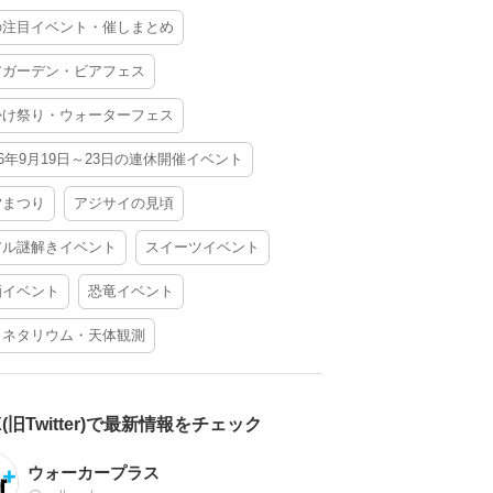
の注目イベント・催しまとめ
アガーデン・ビアフェス
かけ祭り・ウォーターフェス
26年9月19日～23日の連休開催イベント
夕まつり
アジサイの見頃
アル謎解きイベント
スイーツイベント
酒イベント
恐竜イベント
ラネタリウム・天体観測
X(旧Twitter)で最新情報をチェック
ウォーカープラス