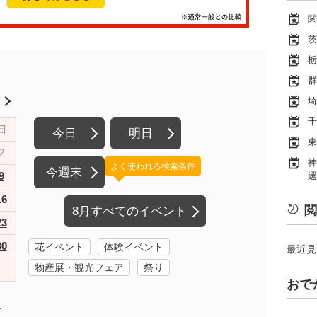
関
茨
栃
群
月
埼
千
日
今日
明日
東
2
神
よく使われる検索条件
今週末
9
選
16
閲
8月すべてのイベント
23
30
花イベント
体験イベント
最近見
物産展・観光フェア
祭り
おで
町