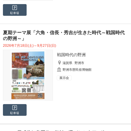
駐車場
夏期テーマ展「六角・信長・秀吉が生きた時代～戦国時代
の野洲～」
2026年7月18日(土)～9月27日(日)
戦国時代の野洲
滋賀県
野洲市
野洲市歴民俗博物館
展示会
駐車場