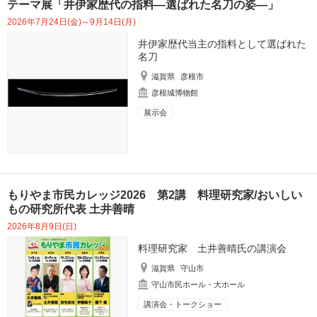
テーマ展「井伊家歴代の指料―選ばれた名刀の姿―」
2026年7月24日(金)～9月14日(月)
井伊家歴代当主の指料として選ばれた
名刀
滋賀県
彦根市
彦根城博物館
展示会
もりやま市民カレッジ2026 第2講 料理研究家/おいしい
もの研究所代表 土井善晴
2026年8月9日(日)
料理研究家 土井善晴氏の講演会
滋賀県
守山市
守山市民ホール・大ホール
講演会・トークショー