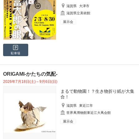
滋賀県
大津市
滋賀県立美術館
展示会
駐車場
ORIGAMI-かたちの気配-
2026年7月18日(土)～9月6日(日)
まるで動物園！？生き物折り紙が大集
合！
滋賀県
東近江市
世界凧博物館東近江大凧会館
展示会