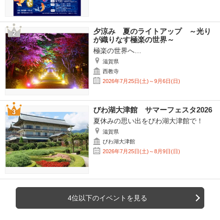
夕涼み 夏のライトアップ ～光り
が織りなす極楽の世界～
極楽の世界へ…
滋賀県
西教寺
2026年7月25日(土)～9月6日(日)
びわ湖大津館 サマーフェスタ2026
夏休みの思い出をびわ湖大津館で！
滋賀県
びわ湖大津館
2026年7月25日(土)～8月9日(日)
4位以下のイベントを見る