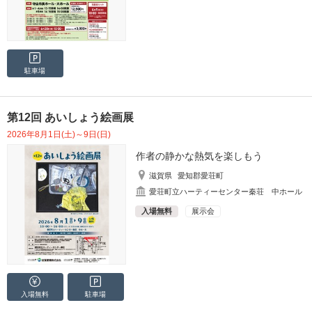
駐車場
第12回 あいしょう絵画展
2026年8月1日(土)～9日(日)
作者の静かな熱気を楽しもう
滋賀県
愛知郡愛荘町
愛荘町立ハーティーセンター秦荘 中ホール
入場無料
展示会
入場無料
駐車場