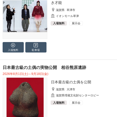
き才能
滋賀県
草津市
イオンモール草津
入場無料
展示会
入場無料
駐車場
日本最古級の土偶の実物公開 相谷熊原遺跡
2026年8月1日(土)～9月18日(金)
日本最古級の土偶を公開
滋賀県
大津市
滋賀県埋蔵文化財センターロビー
入場無料
展示会