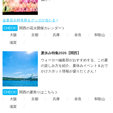
金麦花火特等席＆グッズが当たる
CHECK!
関西の花火開催カレンダー
大阪
京都
兵庫
奈良
和歌山
滋賀
夏休み特集2026【関西】
ウォーカー編集部がおすすめする、この夏
の楽しみ方を紹介。夏休みイベント＆おで
かけスポット情報が盛りだくさん！
CHECK!
関西の夏祭りはこちら
大阪
京都
兵庫
奈良
和歌山
滋賀