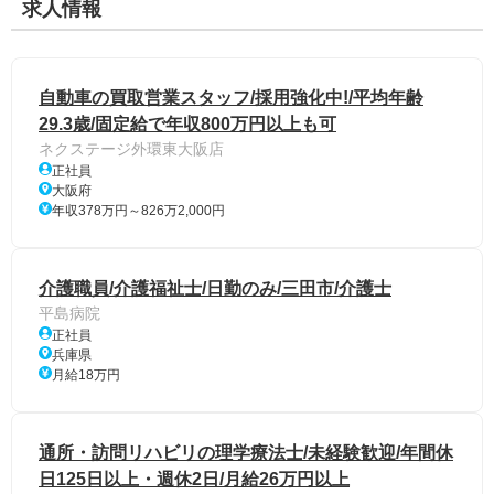
求人情報
自動車の買取営業スタッフ/採用強化中!/平均年齢
29.3歳/固定給で年収800万円以上も可
ネクステージ外環東大阪店
正社員
大阪府
年収378万円～826万2,000円
介護職員/介護福祉士/日勤のみ/三田市/介護士
平島病院
正社員
兵庫県
月給18万円
通所・訪問リハビリの理学療法士/未経験歓迎/年間休
日125日以上・週休2日/月給26万円以上