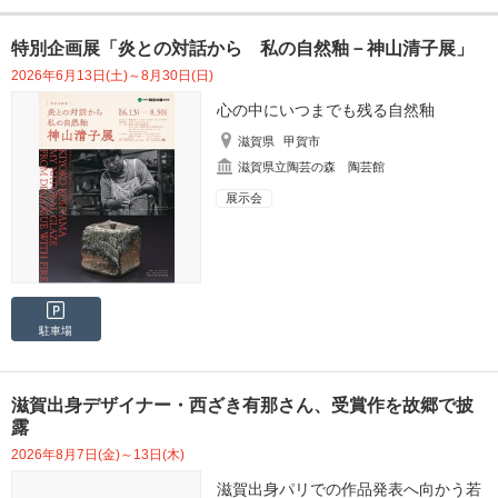
特別企画展「炎との対話から 私の自然釉－神山清子展」
2026年6月13日(土)～8月30日(日)
心の中にいつまでも残る自然釉
滋賀県
甲賀市
滋賀県立陶芸の森 陶芸館
展示会
駐車場
滋賀出身デザイナー・西ざき有那さん、受賞作を故郷で披
露
2026年8月7日(金)～13日(木)
滋賀出身パリでの作品発表へ向かう若