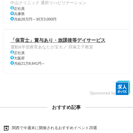
中山クリニック 通所リハビリテーション
正社員
兵庫県
月給26万円～30万3,000円
「保育士」賞与あり・放課後等デイサービス
運動&学習療育あなたが宝モノ 貝塚王子教室
正社員
大阪府
月給21万8,641円～
Sponsored by
おすすめ記事
関西で今週末に開催されるおすすめイベント20選