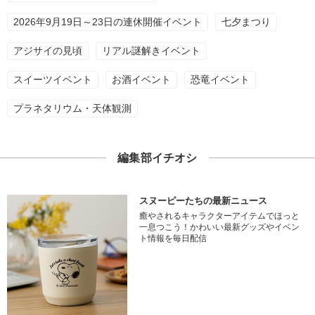
2026年9月19日～23日の連休開催イベント
七夕まつり
アジサイの見頃
リアル謎解きイベント
スイーツイベント
お酒イベント
恐竜イベント
プラネタリウム・天体観測
編集部イチオシ
スヌーピーたちの最新ニュース
癒やされるキャラクターアイテムでほっと
一息つこう！かわいい最新グッズやイベン
ト情報を毎日配信