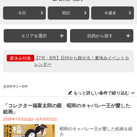
今日
明日
今週末
エリアを選択
目的から探す
【7月・8月】日付から探せる！夏休みイベントカ
夏休み特集
レンダー
全9件中1〜9件
もっと詳しい条件で絞り込む
「コレクター福富太郎の眼 昭和のキャバレー王が愛した
絵画」
2026年7月3日(金)～8月30日(日)
昭和のキャバレー王が愛した絵画を紹
介