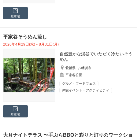
駐車場
平家谷そうめん流し
2026年4月29日(水)～8月31日(月)
自然豊かな渓谷でいただく冷たいそう
めん
愛媛県
八幡浜市
平家谷公園
グルメ・フードフェス
体験イベント・アクティビティ
駐車場
大月ナイトテラス 〜手ぶらBBQと彩りと灯りのワークショ