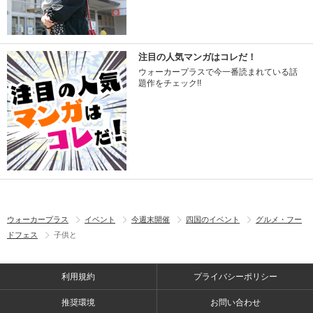
注目の人気マンガはコレだ！
ウォーカープラスで今一番読まれている話
題作をチェック!!
ウォーカープラス
イベント
今週末開催
四国のイベント
グルメ・フー
ドフェス
子供と
利用規約
プライバシーポリシー
推奨環境
お問い合わせ