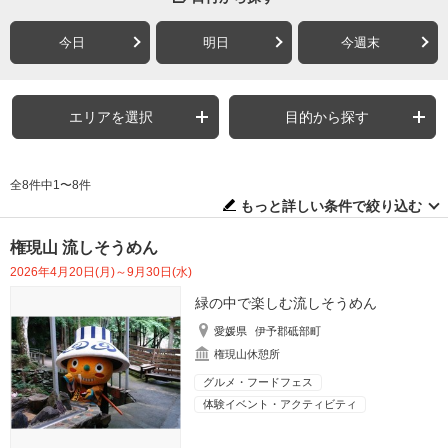
今日
明日
今週末
エリアを選択
目的から探す
全8件中1〜8件
もっと詳しい条件で絞り込む
権現山 流しそうめん
2026年4月20日(月)～9月30日(水)
緑の中で楽しむ流しそうめん
愛媛県
伊予郡砥部町
権現山休憩所
グルメ・フードフェス
体験イベント・アクティビティ