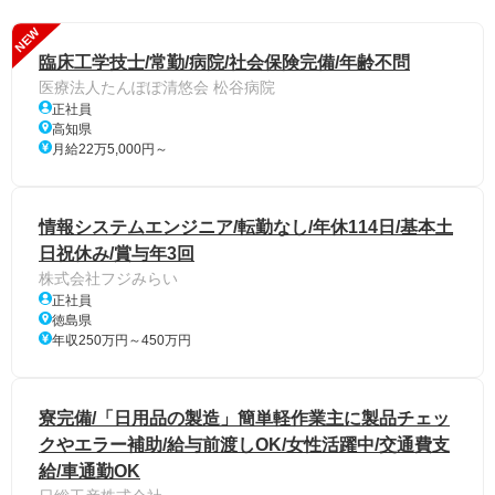
NEW
臨床工学技士/常勤/病院/社会保険完備/年齢不問
医療法人たんぽぽ清悠会 松谷病院
正社員
高知県
月給22万5,000円～
情報システムエンジニア/転勤なし/年休114日/基本土
日祝休み/賞与年3回
株式会社フジみらい
正社員
徳島県
年収250万円～450万円
寮完備/「日用品の製造」簡単軽作業主に製品チェッ
クやエラー補助/給与前渡しOK/女性活躍中/交通費支
給/車通勤OK