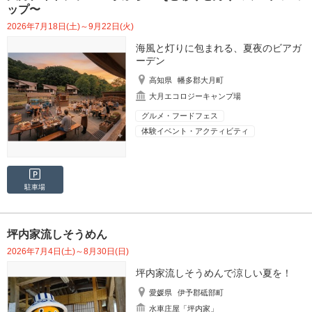
ップ〜
2026年7月18日(土)～9月22日(火)
海風と灯りに包まれる、夏夜のビアガ
ーデン
高知県
幡多郡大月町
大月エコロジーキャンプ場
グルメ・フードフェス
体験イベント・アクティビティ
駐車場
坪内家流しそうめん
2026年7月4日(土)～8月30日(日)
坪内家流しそうめんで涼しい夏を！
愛媛県
伊予郡砥部町
水車庄屋「坪内家」