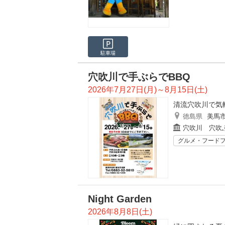
駐車場
穴吹川で手ぶらでBBQ
2026年7月27日(月)～8月15日(土)
清流穴吹川で気
徳島県
美馬
穴吹川 穴吹
グルメ・フード
Night Garden
2026年8月8日(土)