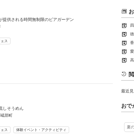
お
が提供される時間無制限のビアガーデン
四
市
徳
フェス
香
愛
高
閲
最近見
おで
流しそうめん
郡砥部町
夏
フェス
体験イベント・アクティビティ