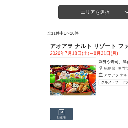
エリアを選択
全11件中1〜10件
アオアヲ ナルト リゾート 
2026年7月18日(土)～8月31日(月)
刺身や寿司、洋
徳島県
鳴門
アオアヲ ナル
グルメ・フード
駐車場