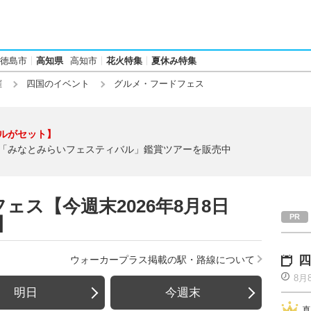
徳島市
高知県
高知市
花火特集
夏休み特集
催
四国のイベント
グルメ・フードフェス
ルがセット】
「みなとみらいフェスティバル」鑑賞ツアーを販売中
ス【今週末2026年8月8日
)】
四
ウォーカープラス掲載の駅・路線について
8月
明日
今週末
真