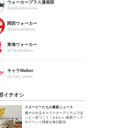
ウォーカープラス漫画部
@walkerpluscomic
関西ウォーカー
@KansaiWalkers
東海ウォーカー
@TokaiWalkers
キャラWalker
@chara_walker_
部イチオシ
スヌーピーたちの最新ニュース
癒やされるキャラクターアイテムでほ
っと一息つこう！かわいい最新グッズ
やイベント情報を毎日配信