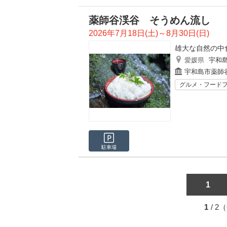
薬師谷渓谷 そうめん流し
2026年7月18日(土)～8月30日(日)
雄大な自然の中
愛媛県
宇和
宇和島市薬師
グルメ・フード
駐車場
1
1
/ 