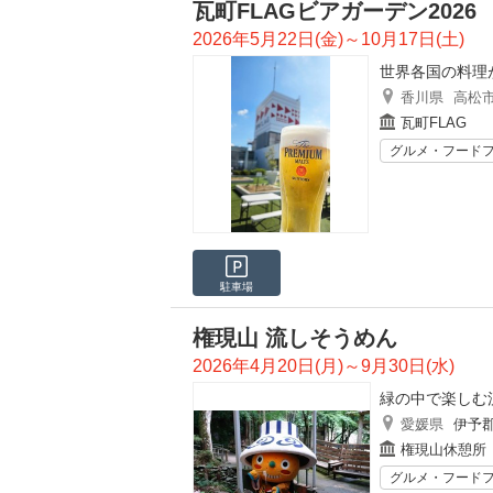
瓦町FLAGビアガーデン2026
2026年5月22日(金)～10月17日(土)
世界各国の料理
香川県
高松
瓦町FLAG
グルメ・フード
駐車場
権現山 流しそうめん
2026年4月20日(月)～9月30日(水)
緑の中で楽しむ
愛媛県
伊予
権現山休憩所
グルメ・フード