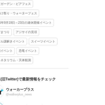
アガーデン・ビアフェス
かけ祭り・ウォーターフェス
26年9月19日～23日の連休開催イベント
夕まつり
アジサイの見頃
アル謎解きイベント
スイーツイベント
酒イベント
恐竜イベント
ラネタリウム・天体観測
X(旧Twitter)で最新情報をチェック
ウォーカープラス
@walkerplus_news