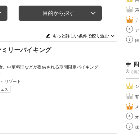
第
目的から探す
チ
ア
もっと詳しい条件で絞り込む
阿
ファミリーバイキング
四
食、中華料理などが提供される期間限定バイキング
8月
市
ト リゾート
シ
フェス
有
ス
オ
休