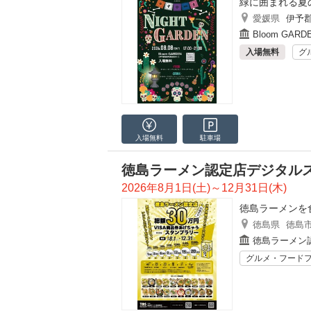
緑に囲まれる夏
愛媛県
伊予
Bloom GARD
入場無料
グ
入場無料
駐車場
徳島ラーメン認定店デジタル
2026年8月1日(土)～12月31日(木)
徳島ラーメンを
徳島県
徳島
徳島ラーメン
グルメ・フード