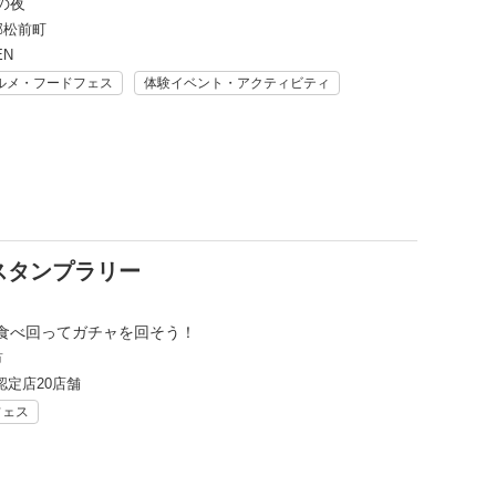
の夜
郡松前町
EN
ルメ・フードフェス
体験イベント・アクティビティ
スタンプラリー
食べ回ってガチャを回そう！
市
認定店20店舗
フェス