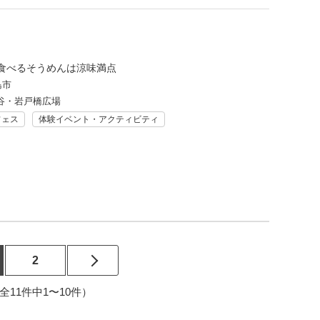
食べるそうめんは涼味満点
島市
谷・岩戸橋広場
フェス
体験イベント・アクティビティ
2
2（全11件中1〜10件）