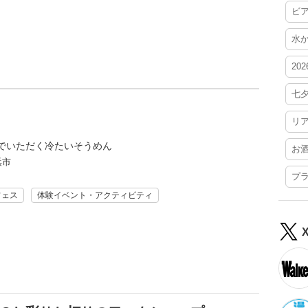
ビ
水
20
七
リ
でいただく冷たいそうめん
お
浜市
プ
フェス
体験イベント・アクティビティ