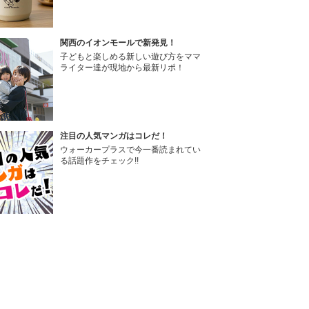
関西のイオンモールで新発見！
子どもと楽しめる新しい遊び方をママ
ライター達が現地から最新リポ！
注目の人気マンガはコレだ！
ウォーカープラスで今一番読まれてい
る話題作をチェック!!