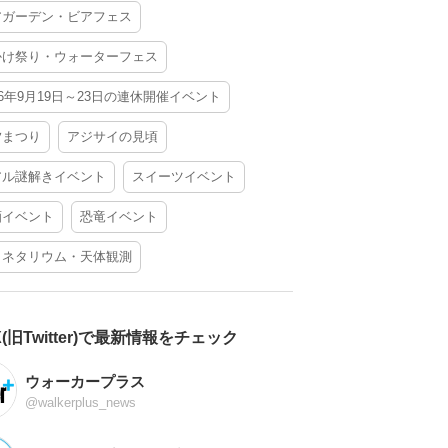
アガーデン・ビアフェス
かけ祭り・ウォーターフェス
26年9月19日～23日の連休開催イベント
夕まつり
アジサイの見頃
アル謎解きイベント
スイーツイベント
酒イベント
恐竜イベント
ラネタリウム・天体観測
X(旧Twitter)で最新情報をチェック
ウォーカープラス
@walkerplus_news