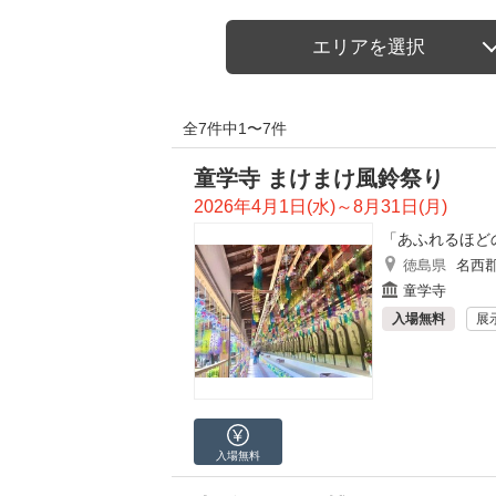
エリアを選択
全7件中1〜7件
童学寺 まけまけ風鈴祭り
2026年4月1日(水)～8月31日(月)
「あふれるほど
徳島県
名西
童学寺
入場無料
展
入場無料