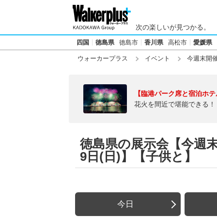
次の楽しいが見つかる。
四国
徳島県
徳島市
香川県
高松市
愛媛県
ウォーカープラス
イベント
今週末開
【臨港パーク席と宿泊ホテ
花火を間近で堪能できる！
徳島県の展示会【今週末20
9日(日)】【子供と】
今日