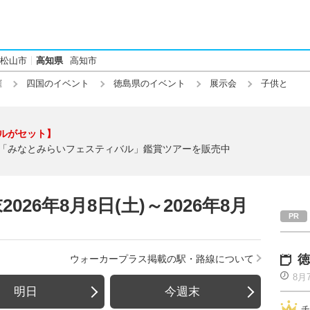
松山市
高知県
高知市
催
四国のイベント
徳島県のイベント
展示会
子供と
ルがセット】
「みなとみらいフェスティバル」鑑賞ツアーを販売中
26年8月8日(土)～2026年8月
徳
ウォーカープラス掲載の駅・路線について
8月
明日
今週末
チ