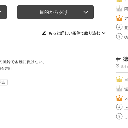
阿
目的から探す
ア
童
もっと詳しい条件で絞り込む
徳
徳
の風鈴で困難に負けない」
8月
郡石井町
日
示会
塩
大
上
ラ