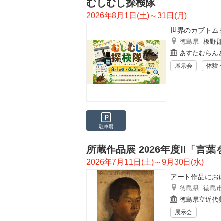
むしむし探検隊
2026年8月1日(土)～31日(月)
世界のカブトム
徳島県
板野
あすたむらん
展示会
体験
駐車場
所蔵作品展 2026年度II「
2026年7月11日(土)～9月30日(水)
アート作品にお
徳島県
徳島
徳島県立近代
展示会