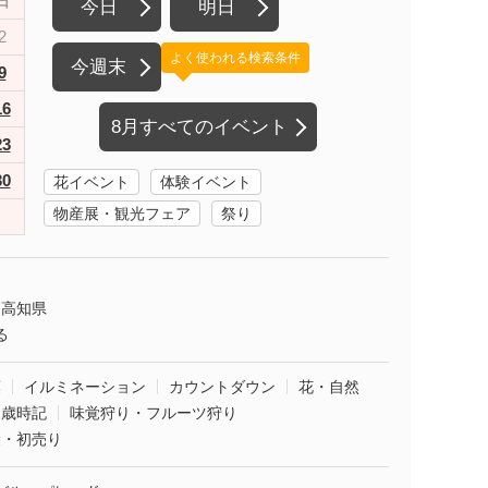
日
今日
明日
2
よく使われる検索条件
今週末
9
16
8月すべてのイベント
23
30
花イベント
体験イベント
物産展・観光フェア
祭り
高知県
る
葉
イルミネーション
カウントダウン
花・自然
・歳時記
味覚狩り・フルーツ狩り
袋・初売り