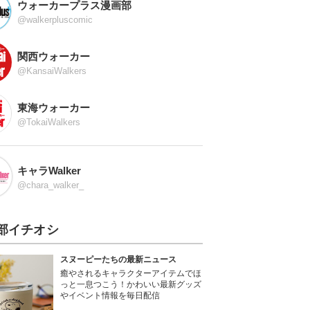
ウォーカープラス漫画部
@walkerpluscomic
関西ウォーカー
@KansaiWalkers
東海ウォーカー
@TokaiWalkers
キャラWalker
@chara_walker_
部イチオシ
スヌーピーたちの最新ニュース
癒やされるキャラクターアイテムでほ
っと一息つこう！かわいい最新グッズ
やイベント情報を毎日配信