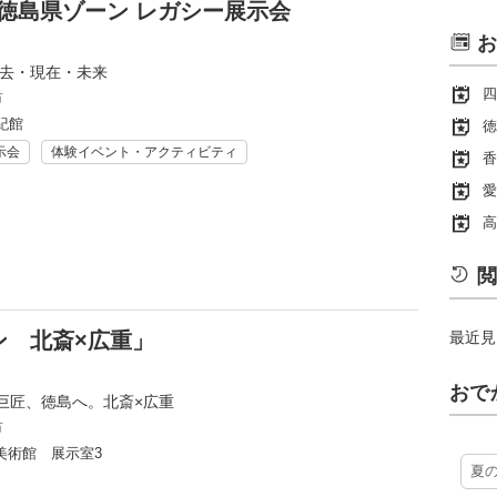
25 徳島県ゾーン レガシー展示会
お
過去・現在・未来
四
市
紀館
徳
示会
体験イベント・アクティビティ
香
愛
高
閲
ン 北斎×広重」
最近見
おで
巨匠、徳島へ。北斎×広重
市
美術館 展示室3
夏