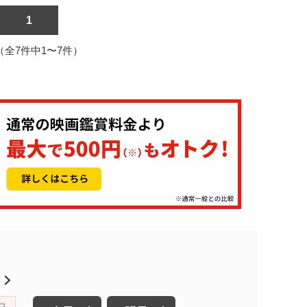
1
1（全7件中1〜7件）
月