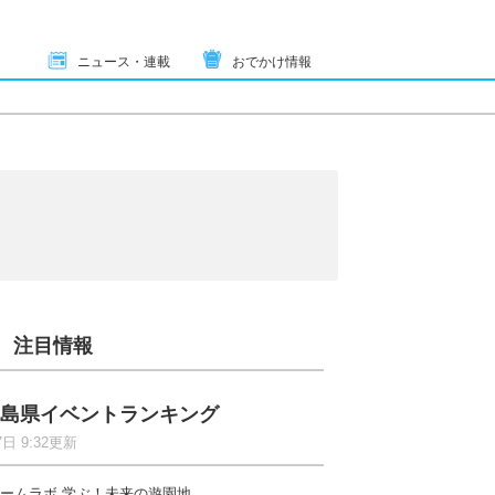
ニュース・連載
おでかけ情報
注目情報
島県イベントランキング
7日 9:32更新
ームラボ 学ぶ！未来の遊園地