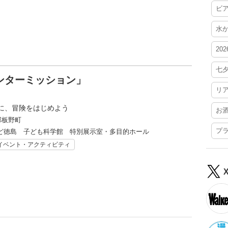
ビ
水
20
七
ンターミッション」
リ
に、冒険をはじめよう
お
郡板野町
プ
ど徳島 子ども科学館 特別展示室・多目的ホール
イベント・アクティビティ