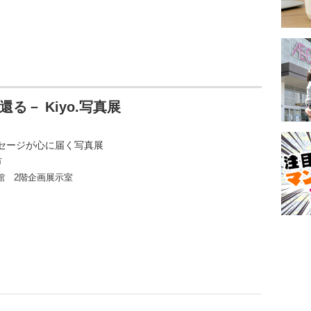
る－ Kiyo.写真展
セージが心に届く写真展
市
館 2階企画展示室