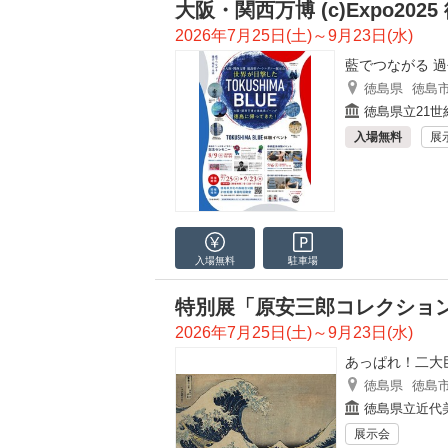
大阪・関西万博 (c)Expo20
2026年7月25日(土)～9月23日(水)
藍でつながる 
徳島県
徳島
徳島県立21世
入場無料
展
入場無料
駐車場
特別展「原安三郎コレクショ
2026年7月25日(土)～9月23日(水)
あっぱれ！二大
徳島県
徳島
徳島県立近代
展示会