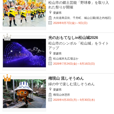
松山市の郷土芸能「野球拳」を取り入
れた祭りが開催
愛媛県
大街道商店街、千舟町、城山公園(堀之内地区)
2026年8月7日(金)～9日(日)
光のおもてなしin松山城2026
松山市のシンボル「松山城」をライト
アップ
愛媛県
松山城本丸広場ほか
2026年7月24日(金)～8月16日(日)
権現山 流しそうめん
緑の中で楽しむ流しそうめん
愛媛県
権現山休憩所
2026年4月20日(月)～9月30日(水)