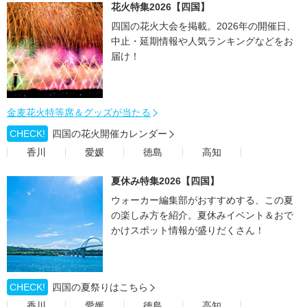
花火特集2026【四国】
四国の花火大会を掲載。2026年の開催日、
中止・延期情報や人気ランキングなどをお
届け！
金麦花火特等席＆グッズが当たる
CHECK!
四国の花火開催カレンダー
香川
愛媛
徳島
高知
夏休み特集2026【四国】
ウォーカー編集部がおすすめする、この夏
の楽しみ方を紹介。夏休みイベント＆おで
かけスポット情報が盛りだくさん！
CHECK!
四国の夏祭りはこちら
香川
愛媛
徳島
高知