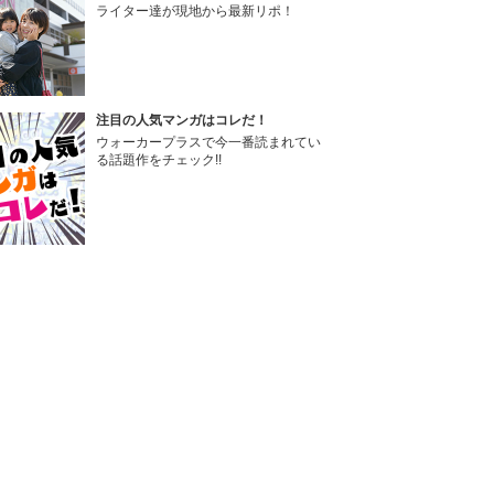
ライター達が現地から最新リポ！
注目の人気マンガはコレだ！
ウォーカープラスで今一番読まれてい
る話題作をチェック!!