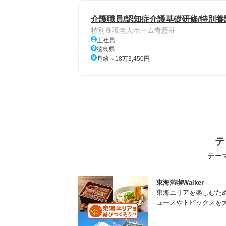
介護職員/認知症介護基礎研修/特別養
特別養護老人ホーム青藍荘
正社員
徳島県
月給～18万3,450円
テ
テー
東海満喫Walker
東海エリアを楽しむた
ュースやトピックスを