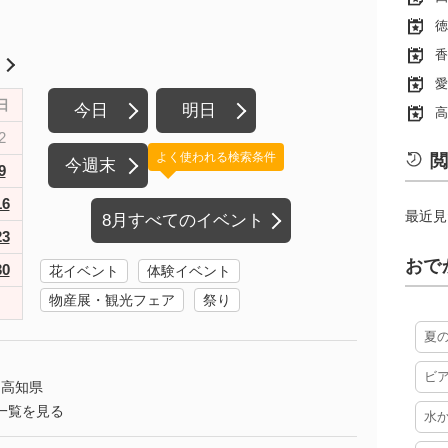
徳
香
月
愛
日
今日
明日
高
2
よく使われる検索条件
閲
今週末
9
16
最近見
8月すべてのイベント
23
おで
30
花イベント
体験イベント
物産展・観光フェア
祭り
夏
ビ
高知県
一覧を見る
水