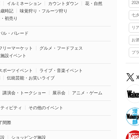
20
葉
イルミネーション
カウントダウン
花・自然
・歳時記
味覚狩り・フルーツ狩り
七
袋・初売り
リ
バル・パレード
お
フリーマーケット
グルメ・フードフェス
プ
業施設イベント
スポーツイベント
ライブ・音楽イベント
劇
伝統芸能・お笑いライブ
講演会・トークショー
展示会
アニメ・ゲーム
クティビティ
その他のイベント
了間際
施設
ショッピング施設