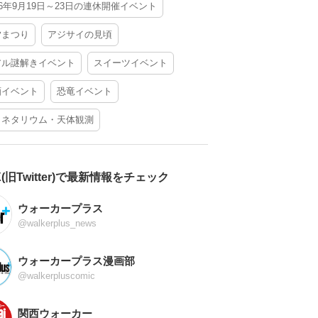
26年9月19日～23日の連休開催イベント
夕まつり
アジサイの見頃
アル謎解きイベント
スイーツイベント
酒イベント
恐竜イベント
ラネタリウム・天体観測
X(旧Twitter)で最新情報をチェック
ウォーカープラス
@walkerplus_news
ウォーカープラス漫画部
@walkerpluscomic
関西ウォーカー