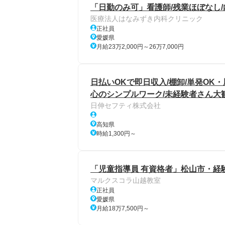
「日勤のみ可」看護師/残業ほぼなし
医療法人はなみずき内科クリニック
正社員
愛媛県
月給23万2,000円～26万7,000円
日払いOKで即日収入/棚卸/単発OK
心のシンプルワーク/未経験者さん大歓
日伸セフティ株式会社
高知県
時給1,300円～
「児童指導員 有資格者」松山市・経
マルクスコラ山越教室
正社員
愛媛県
月給18万7,500円～