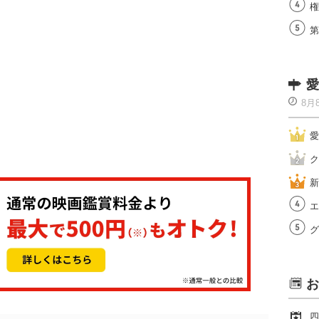
権
第
愛
8月
愛
ク
新
エ
グ
お
四