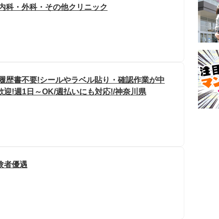
/内科・外科・その他クリニック
・履歴書不要!シールやラベル貼り・確認作業が中
迎!週1日～OK/週払いにも対応!/神奈川県
験者優遇