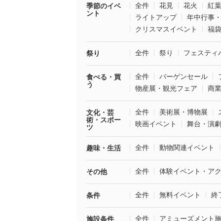
全件
花見
花火
紅
季節のイベ
ント
ライトアップ
年中行事
クリスマスイベント
福
全件
祭り
フェスティ
祭り
全件
バーゲンセール
食べる・買
う
物産展・観光フェア
商
全件
美術展・博物展
文化・芸
術・スポー
映画イベント
舞台・演
ツ
全件
動物関連イベント
趣味・生活
全件
体験イベント・ア
その他
全件
無料イベント
終
条件
全件
アミューズメント
施設条件