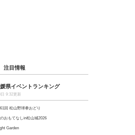
注目情報
媛県イベントランキング
8日 9:32更新
61回 松山野球拳おどり
のおもてなしin松山城2026
ght Garden