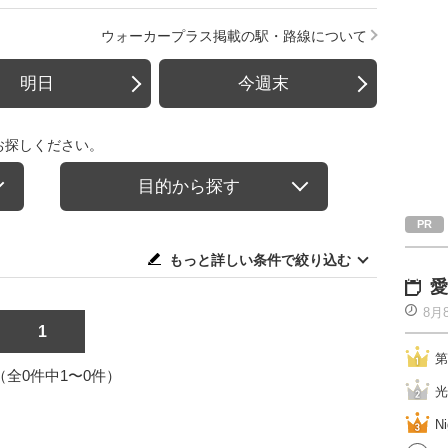
ウォーカープラス掲載の駅・路線について
明日
今週末
お探しください。
目的から探す
もっと詳しい条件で絞り込む
愛
8月
1
第
1（全0件中1〜0件）
光
Ni