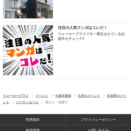
注目の人気マンガはコレだ！
ウォーカープラスで今一番読まれている話
題作をチェック!!
ウォーカープラス
イベント
今週末開催
九州のイベント
佐賀県のイベ
ント
バーゲンセール
恋人と・夫婦で
利用規約
プライバシーポリシー
推奨環境
お問い合わせ