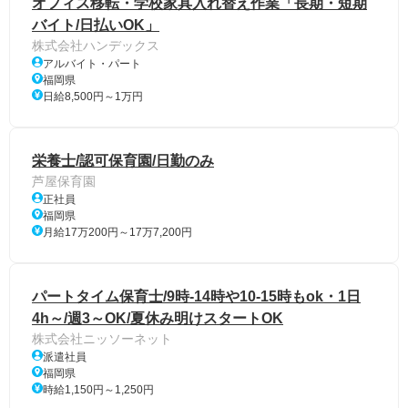
オフィス移転・学校家具入れ替え作業「長期・短期
バイト/日払いOK」
株式会社ハンデックス
アルバイト・パート
福岡県
日給8,500円～1万円
栄養士/認可保育園/日勤のみ
芦屋保育園
正社員
福岡県
月給17万200円～17万7,200円
パートタイム保育士/9時-14時や10-15時もok・1日
4h～/週3～OK/夏休み明けスタートOK
株式会社ニッソーネット
派遣社員
福岡県
時給1,150円～1,250円