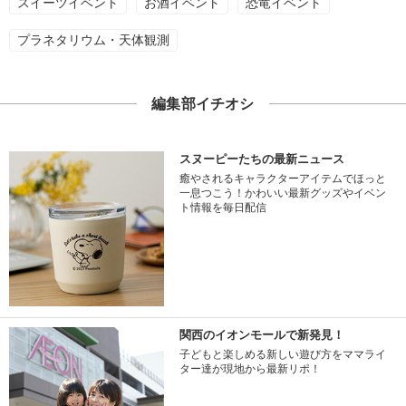
スイーツイベント
お酒イベント
恐竜イベント
プラネタリウム・天体観測
編集部イチオシ
スヌーピーたちの最新ニュース
癒やされるキャラクターアイテムでほっと
一息つこう！かわいい最新グッズやイベン
ト情報を毎日配信
関西のイオンモールで新発見！
子どもと楽しめる新しい遊び方をママライ
ター達が現地から最新リポ！