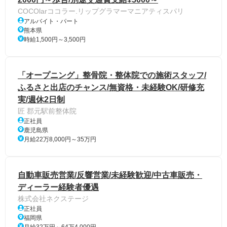
COCOlarココラー.リップグラマーマニアティスパリ
アルバイト・パート
熊本県
時給1,500円～3,500円
「オープニング」整骨院・整体院での施術スタッフ/
ふるさと出店のチャンス/無資格・未経験OK/研修充
実/週休2日制
匠 郡元駅前整体院
正社員
鹿児島県
月給22万8,000円～35万円
自動車販売営業/反響営業/未経験歓迎/中古車販売・
ディーラー経験者優遇
株式会社ネクステージ
正社員
福岡県
月給32万円～64万4,000円