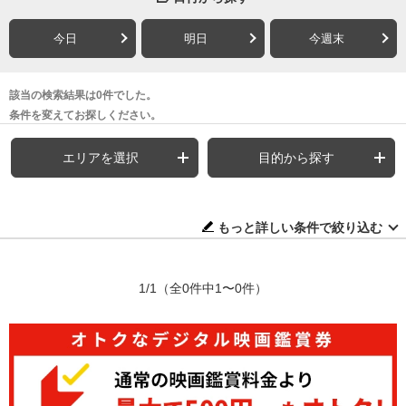
今日
明日
今週末
該当の検索結果は0件でした。
条件を変えてお探しください。
エリアを選択
目的から探す
もっと詳しい条件で絞り込む
1/1
（全0件中1〜0件）