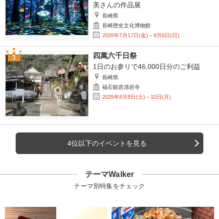
美さんの作品展
長崎県
長崎歴史文化博物館
2026年7月17日(金)～9月6日(日)
四萬六千日祭
1日のお参りで46,000日分のご利益
長崎県
福石観音清岩寺
2026年8月8日(土)～10日(月)
4位以下のイベントを見る
テーマWalker
テーマ別特集をチェック