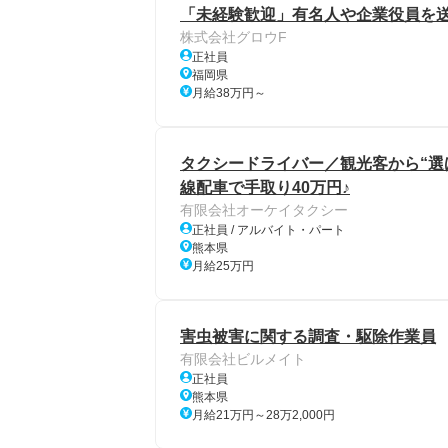
「未経験歓迎」有名人や企業役員を送
株式会社グロウF
正社員
福岡県
月給38万円～
タクシードライバー／観光客から“選
線配車で手取り40万円♪
有限会社オーケイタクシー
正社員 / アルバイト・パート
熊本県
月給25万円
害虫被害に関する調査・駆除作業員
有限会社ビルメイト
正社員
熊本県
月給21万円～28万2,000円