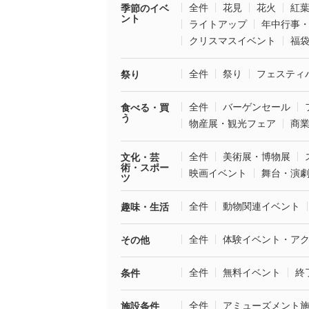
全件
花見
花火
紅
季節のイベ
ント
ライトアップ
年中行事
クリスマスイベント
福
全件
祭り
フェスティ
祭り
全件
バーゲンセール
食べる・買
う
物産展・観光フェア
商
全件
美術展・博物展
文化・芸
術・スポー
映画イベント
舞台・演
ツ
全件
動物関連イベント
趣味・生活
全件
体験イベント・ア
その他
全件
無料イベント
終
条件
全件
アミューズメント
施設条件