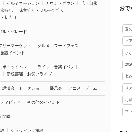
葉
イルミネーション
カウントダウン
花・自然
おで
・歳時記
味覚狩り・フルーツ狩り
袋・初売り
夏
バル・パレード
ビ
フリーマーケット
グルメ・フードフェス
業施設イベント
水
20
スポーツイベント
ライブ・音楽イベント
劇
伝統芸能・お笑いライブ
七
講演会・トークショー
展示会
アニメ・ゲーム
リ
お
クティビティ
その他のイベント
プ
了間際
施設
ショッピング施設