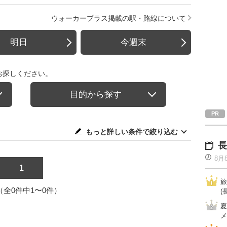
ウォーカープラス掲載の駅・路線について
明日
今週末
お探しください。
目的から探す
もっと詳しい条件で絞り込む
長
8月
1
旅
1（全0件中1〜0件）
(
夏
メ