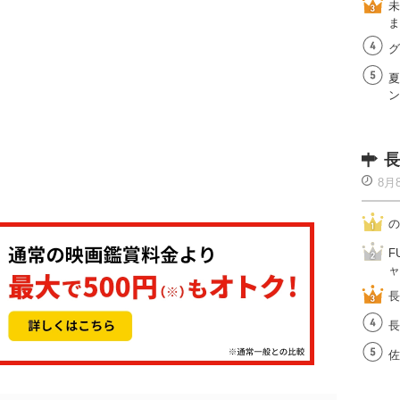
未
ま
グ
夏
ン
長
8月
の
F
ャ
長
長
佐