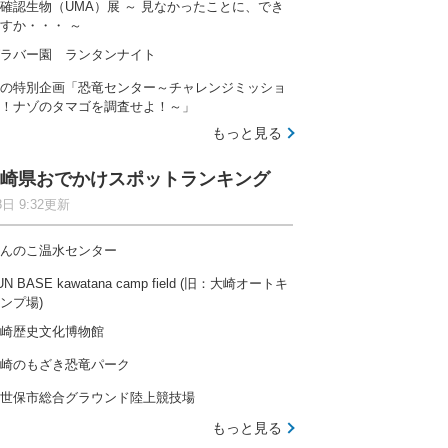
確認生物（UMA）展 ～ 見なかったことに、でき
すか・・・ ～
ラバー園 ランタンナイト
の特別企画「恐竜センター～チャレンジミッショ
！ナゾのタマゴを調査せよ！～」
もっと見る
崎県おでかけスポットランキング
8日 9:32更新
んのこ温水センター
UN BASE kawatana camp field (旧：大崎オートキ
ンプ場)
崎歴史文化博物館
崎のもざき恐竜パーク
世保市総合グラウンド陸上競技場
もっと見る