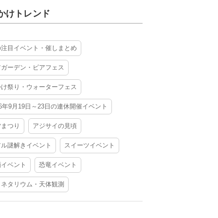
かけトレンド
の注目イベント・催しまとめ
アガーデン・ビアフェス
かけ祭り・ウォーターフェス
26年9月19日～23日の連休開催イベント
夕まつり
アジサイの見頃
アル謎解きイベント
スイーツイベント
酒イベント
恐竜イベント
ラネタリウム・天体観測