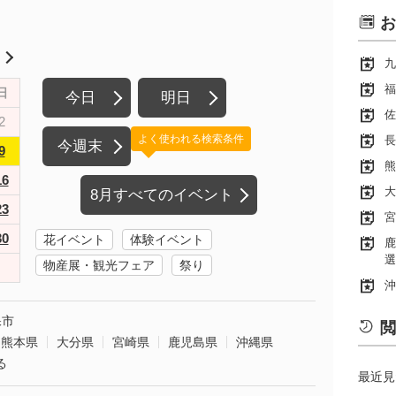
お
月
九
福
日
今日
明日
佐
2
よく使われる検索条件
長
今週末
9
熊
16
大
8月すべてのイベント
23
宮
30
花イベント
体験イベント
鹿
選
物産展・観光フェア
祭り
沖
保市
閲
熊本県
大分県
宮崎県
鹿児島県
沖縄県
る
最近見