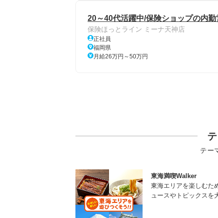
20～40代活躍中/保険ショップの内勤
保険ほっとライン ミーナ天神店
正社員
福岡県
月給26万円～50万円
テ
テー
東海満喫Walker
東海エリアを楽しむた
ュースやトピックスを