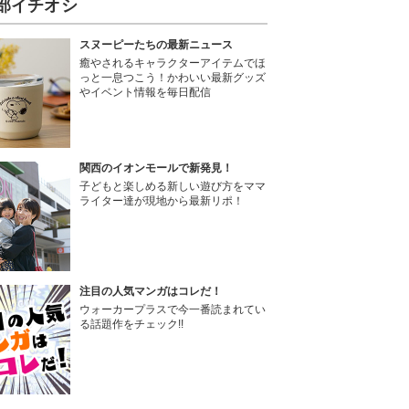
部イチオシ
スヌーピーたちの最新ニュース
癒やされるキャラクターアイテムでほ
っと一息つこう！かわいい最新グッズ
やイベント情報を毎日配信
関西のイオンモールで新発見！
子どもと楽しめる新しい遊び方をママ
ライター達が現地から最新リポ！
注目の人気マンガはコレだ！
ウォーカープラスで今一番読まれてい
る話題作をチェック!!