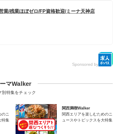
営業/残業ほぼゼロ/FP資格歓迎/ミーナ天神店
Sponsored by
ーマWalker
マ別特集をチェック
関西満喫Walker
めのニ
関西エリアを楽しむためのニ
大特集
ュースやトピックスを大特集