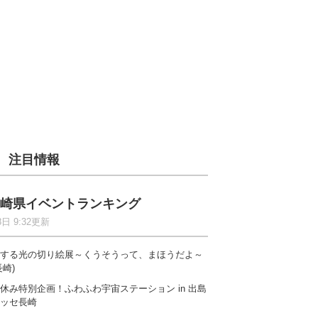
注目情報
崎県イベントランキング
8日 9:32更新
する光の切り絵展～くうそうって、まほうだよ～
長崎)
休み特別企画！ふわふわ宇宙ステーション in 出島
ッセ長崎