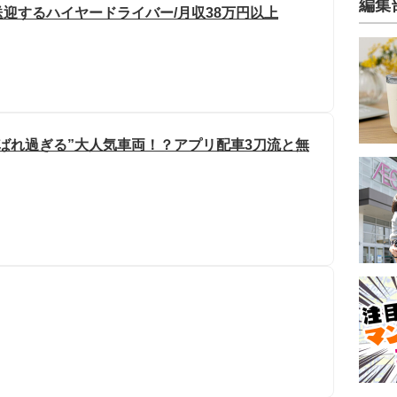
編集
迎するハイヤードライバー/月収38万円以上
ばれ過ぎる”大人気車両！？アプリ配車3刀流と無