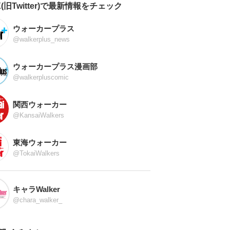
X(旧Twitter)で最新情報をチェック
ウォーカープラス
@walkerplus_news
ウォーカープラス漫画部
@walkerpluscomic
関西ウォーカー
@KansaiWalkers
東海ウォーカー
@TokaiWalkers
キャラWalker
@chara_walker_