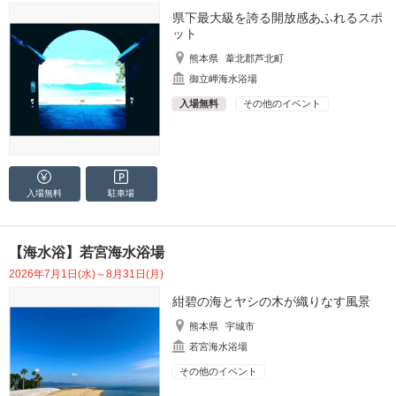
県下最大級を誇る開放感あふれるスポ
ット
熊本県
葦北郡芦北町
御立岬海水浴場
入場無料
その他のイベント
入場無料
駐車場
【海水浴】若宮海水浴場
2026年7月1日(水)～8月31日(月)
紺碧の海とヤシの木が織りなす風景
熊本県
宇城市
若宮海水浴場
その他のイベント