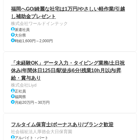
福岡へGO/綺麗な社宅は1万円/やさしい軽作業/引越
し補助金プレゼント
株式会社ワールドインテック
派遣社員
大分県
時給1,600円～2,000円
「未経験OK」データ入力・タイピング業務/土日祝
休み/年間休日125日/駅徒歩6分!残業10h月以内/昇
給・賞与あり
株式会社Liyd
正社員
福岡県
月給20万円～30万円
フルタイム保育士/ボーナスあり/ブランク歓迎
社会福祉法人厚徳会大日保育園
アルバイト・パート