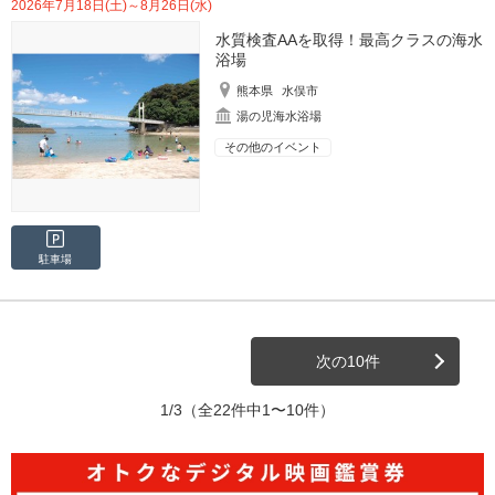
2026年7月18日(土)～8月26日(水)
水質検査AAを取得！最高クラスの海水
浴場
熊本県
水俣市
湯の児海水浴場
その他のイベント
駐車場
次の10件
1/3
（全22件中1〜10件）