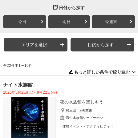
日付から探す
今日
明日
今週末
エリアを選択
目的から探す
全22件中1〜10件
もっと詳しい条件で絞り込む
ナイト水族館
2026年5月2日(土)～9月22日(火)
夜の水族館を楽しもう
熊本県
上天草市
海中水族館シードーナツ
体験イベント・アクティビティ