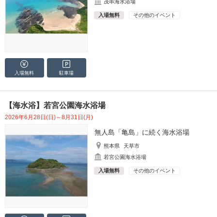
茂串海水浴場
入場無料
その他のイベント
入場無料
駐車場
【海水浴】若宮公園海水浴場
2026年6月28日(日)～8月31日(月)
無人島「亀島」に続く海水浴場
熊本県
天草市
若宮公園海水浴場
入場無料
その他のイベント