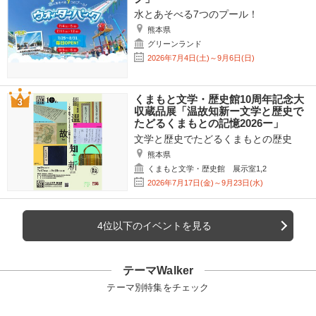
水とあそべる7つのプール！
熊本県
グリーンランド
2026年7月4日(土)～9月6日(日)
くまもと文学・歴史館10周年記念大
収蔵品展「温故知新ー文学と歴史で
たどるくまもとの記憶2026ー」
文学と歴史でたどるくまもとの歴史
熊本県
くまもと文学・歴史館 展示室1,2
2026年7月17日(金)～9月23日(水)
4位以下のイベントを見る
テーマWalker
テーマ別特集をチェック