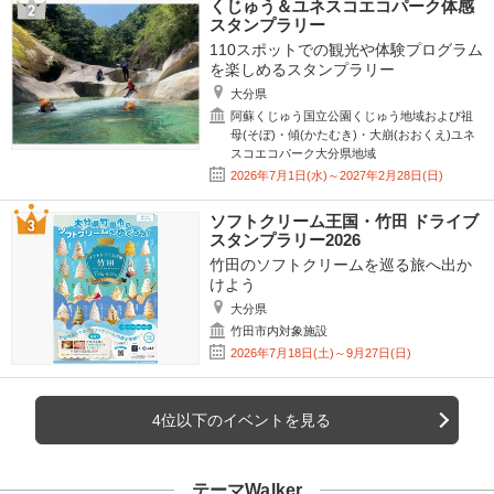
くじゅう＆ユネスコエコパーク体感
スタンプラリー
110スポットでの観光や体験プログラム
を楽しめるスタンプラリー
大分県
阿蘇くじゅう国立公園くじゅう地域および祖
母(そぼ)・傾(かたむき)・大崩(おおくえ)ユネ
スコエコパーク大分県地域
2026年7月1日(水)～2027年2月28日(日)
ソフトクリーム王国・竹田 ドライブ
スタンプラリー2026
竹田のソフトクリームを巡る旅へ出か
けよう
大分県
竹田市内対象施設
2026年7月18日(土)～9月27日(日)
4位以下のイベントを見る
テーマWalker