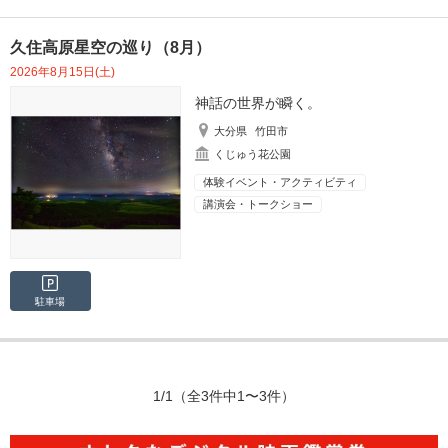
久住高原星空の巡り（8月）
2026年8月15日(土)
神話の世界が瞬く。
大分県
竹田市
くじゅう花公園
体験イベント・アクティビティ
講演会・トークショー
駐車場
1/1
（全3件中1〜3件）