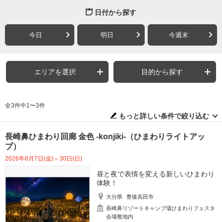
日付から探す
今日
明日
今週末
エリアを選択
目的から探す
全3件中1〜3件
もっと詳しい条件で絞り込む
長崎鼻ひまわり回廊 金色 -konjiki-（ひまわりライトアッ
プ）
2026年8月7日(金)～30日(日)
昼と夜で表情を変える新しいひまわり
体験！
大分県
豊後高田市
長崎鼻リゾートキャンプ場ひまわりフェスタ
会場敷地内