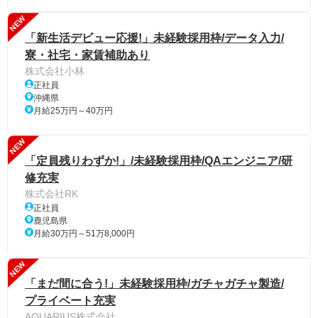
NEW
「新生活デビュー応援!」未経験採用枠/データ入力/
寮・社宅・家賃補助あり
株式会社小林
正社員
沖縄県
月給25万円～40万円
NEW
「定員残りわずか!」/未経験採用枠/QAエンジニア/研
修充実
株式会社RK
正社員
鹿児島県
月給30万円～51万8,000円
NEW
「まだ間に合う!」未経験採用枠/ガチャガチャ製造/
プライベート充実
AQUARIUS株式会社