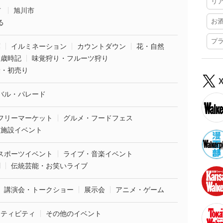
リ
市
旭川市
お
る
プ
葉
イルミネーション
カウントダウン
花・自然
・歳時記
味覚狩り・フルーツ狩り
袋・初売り
バル・パレード
フリーマーケット
グルメ・フードフェス
業施設イベント
スポーツイベント
ライブ・音楽イベント
劇
伝統芸能・お笑いライブ
講演会・トークショー
展示会
アニメ・ゲーム
クティビティ
その他のイベント