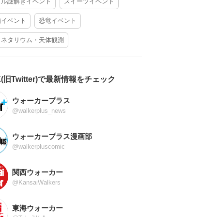
アル謎解きイベント
スイーツイベント
酒イベント
恐竜イベント
ラネタリウム・天体観測
X(旧Twitter)で最新情報をチェック
ウォーカープラス
@walkerplus_news
ウォーカープラス漫画部
@walkerpluscomic
関西ウォーカー
@KansaiWalkers
東海ウォーカー