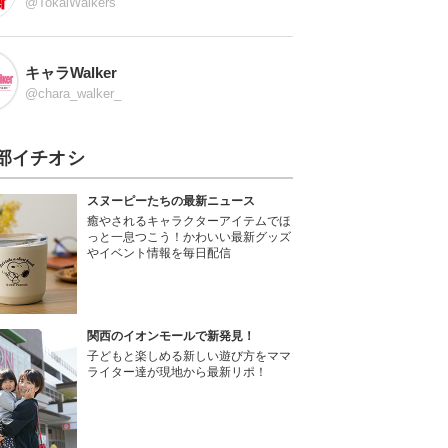
@TokaiWalkers
キャラWalker
@chara_walker_
部イチオシ
スヌーピーたちの最新ニュース
癒やされるキャラクターアイテムでほ
っと一息つこう！かわいい最新グッズ
やイベント情報を毎日配信
関西のイオンモールで新発見！
子どもと楽しめる新しい遊び方をママ
ライター達が現地から最新リポ！