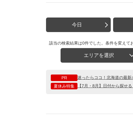
今日
該当の検索結果は0件でした。条件を変えて
エリアを選択
迷ったらココ！北海道の最新
PR
【7月・8月】日付から探せ
夏休み特集