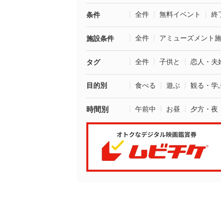
全件
無料イベント
終
条件
全件
アミューズメント
施設条件
全件
子供と
恋人・夫
タグ
目的別
食べる
遊ぶ
観る・学
時間別
午前中
お昼
夕方・夜