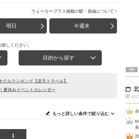
ウォーカープラス掲載の駅・路線について
明日
今週末
お探しください。
目的から探す
ホテルランキング【楽天トラベル】
北
る！夏休みイベントカレンダー
8月
赤
もっと詳しい条件で絞り込む
特
美
1
2