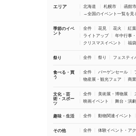
エリア
北海道
札幌市
函館
→全国のイベント一覧を見
全件
花見
花火
紅
季節のイベ
ント
ライトアップ
年中行事
クリスマスイベント
福
全件
祭り
フェスティ
祭り
全件
バーゲンセール
食べる・買
う
物産展・観光フェア
商
全件
美術展・博物展
文化・芸
術・スポー
映画イベント
舞台・演
ツ
全件
動物関連イベント
趣味・生活
全件
体験イベント・ア
その他