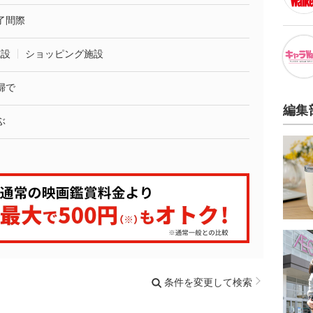
了間際
施設
ショッピング施設
婦で
編集
ぶ
条件を変更して検索