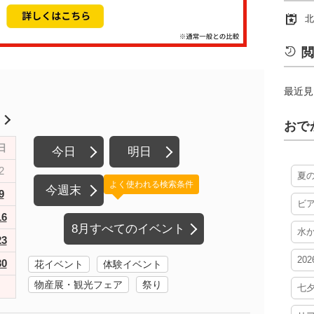
北
閲
最近見
月
おで
日
今日
明日
2
夏
よく使われる検索条件
今週末
9
ビ
16
8月すべてのイベント
水
23
20
30
花イベント
体験イベント
物産展・観光フェア
祭り
七