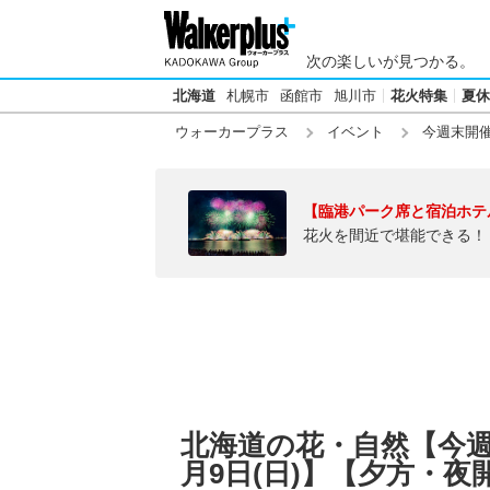
次の楽しいが見つかる。
北海道
札幌市
函館市
旭川市
花火特集
夏休
ウォーカープラス
イベント
今週末開
【臨港パーク席と宿泊ホテ
花火を間近で堪能できる！
北海道の花・自然【今週末2
月9日(日)】【夕方・夜