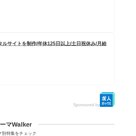
ルサイトを制作/年休125日以上/土日祝休み/月給
Sponsored by
ーマWalker
マ別特集をチェック