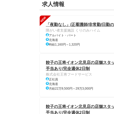
求人情報
NEW
「夜勤なし」/正看護師/非常勤/日勤
障がい者支援施設 くりのみハイム
アルバイト・パート
北海道
時給1,160円～1,320円
餃子の王将イオン北見店の店舗スタッフ/
手当あり/完全週休2日制
株式会社王将フードサービス
正社員
北海道
月給22万9,500円～29万3,000円
餃子の王将イオン北見店の店舗スタッフ/
手当あり/完全週休2日制