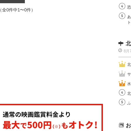
恐
1（全0件中1〜0件）
あ
ト
北
8月
北
サ
水
北
ふ
お