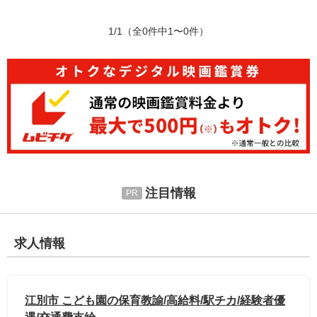
1/1
（全0件中1〜0件）
注目情報
求人情報
江別市 こども園の保育教諭/高給料/駅チカ/経験者優