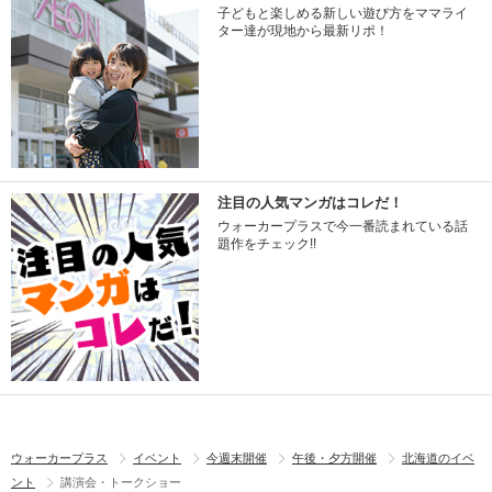
子どもと楽しめる新しい遊び方をママライ
ター達が現地から最新リポ！
注目の人気マンガはコレだ！
ウォーカープラスで今一番読まれている話
題作をチェック!!
ウォーカープラス
イベント
今週末開催
午後・夕方開催
北海道のイベ
ント
講演会・トークショー