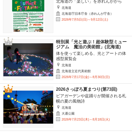
北海道の「楽しい」を赤れんがから
北海道
北海道庁旧本庁舎（赤れんが庁舎）
2026年7月5日(日)～9月12日(土)
特別展「光と遊ぶ！超体験型ミュー
ジアム 魔法の美術館」(北海道)
体を使って楽しめる、光とアートの体
感型展覧会
北海道
北海道立近代美術館
2026年7月17日(金)～8月30日(日)
2026さっぽろ夏まつり(第73回)
ビアガーデンや盆踊りが開催される札
幌の夏の風物詩
北海道
大通公園
2026年7月23日(木)～8月18日(火)