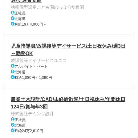
遇/交通費支給
幼稚園型認定こども園のっぽろ幼稚園
正社員
北海道
月給19万4,000円～
児童指導員/放課後等デイサービス/土日祝休み/週3日
～勤務OK
放課後等デイサービスユニコ
アルバイト・パート
北海道
時給1,080円～1,390円
農業土木設計/CAD/未経験歓迎/土日祝休み/年間休日
124日/賞与年3回
株式会社デミング設計
正社員
北海道
月給24万2,610円