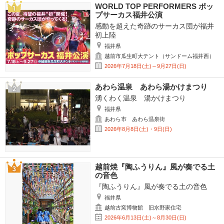
WORLD TOP PERFORMERS ポッ
プサーカス福井公演
感動を超えた奇跡のサーカス団が福井
初上陸
福井県
越前市瓜生町大テント（サンドーム福井西）
2026年7月18日(土)～9月27日(日)
あわら温泉 あわら湯かけまつり
湧くわく温泉 湯かけまつり
福井県
あわら市 あわら温泉街
2026年8月8日(土)・9日(日)
越前焼『陶ふうりん』風が奏でる土
の音色
『陶ふうりん』風が奏でる土の音色
福井県
越前古窯博物館 旧水野家住宅
2026年6月13日(土)～8月30日(日)