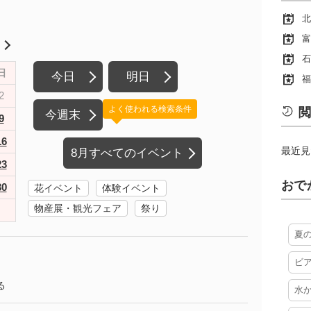
北
富
月
石
日
今日
明日
福
2
よく使われる検索条件
閲
今週末
9
16
最近見
8月すべてのイベント
23
おで
30
花イベント
体験イベント
物産展・観光フェア
祭り
夏
ビ
る
水