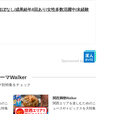
ぼなし/成果給年4回あり/女性多数活躍中/未経験
Sponsored by
ーマWalker
マ別特集をチェック
関西満喫Walker
めのニ
関西エリアを楽しむためのニ
大特集
ュースやトピックスを大特集