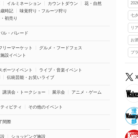
20
葉
イルミネーション
カウントダウン
花・自然
・歳時記
味覚狩り・フルーツ狩り
七
袋・初売り
リ
バル・パレード
お
フリーマーケット
グルメ・フードフェス
プ
業施設イベント
スポーツイベント
ライブ・音楽イベント
劇
伝統芸能・お笑いライブ
講演会・トークショー
展示会
アニメ・ゲーム
クティビティ
その他のイベント
了間際
施設
ショッピング施設