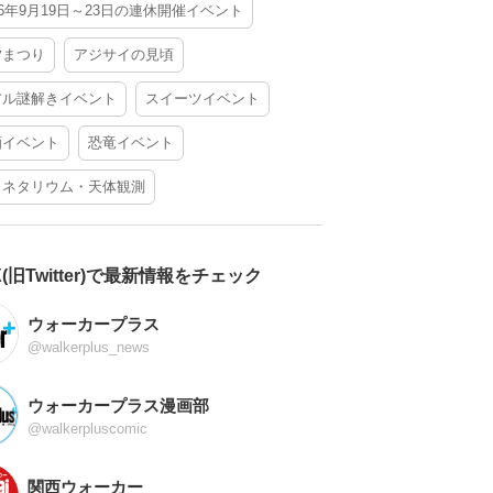
26年9月19日～23日の連休開催イベント
夕まつり
アジサイの見頃
アル謎解きイベント
スイーツイベント
酒イベント
恐竜イベント
ラネタリウム・天体観測
X(旧Twitter)で最新情報をチェック
ウォーカープラス
@walkerplus_news
ウォーカープラス漫画部
@walkerpluscomic
関西ウォーカー