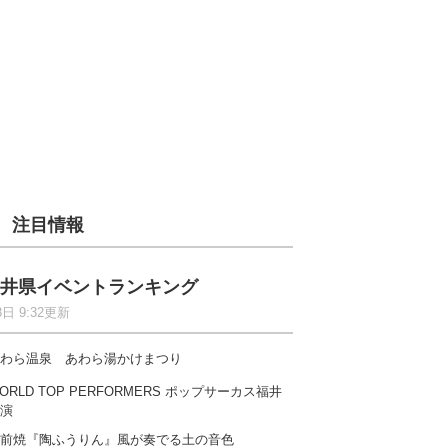
注目情報
井県イベントランキング
8日 9:32更新
わら温泉 あわら湯かけまつり
ORLD TOP PERFORMERS ポップサーカス福井
演
前焼『陶ふうりん』風が奏でる土の音色