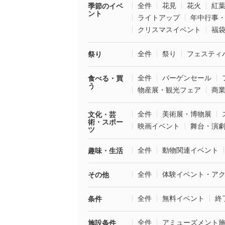
全件
花見
花火
紅
季節のイベ
ント
ライトアップ
年中行事
クリスマスイベント
福
全件
祭り
フェスティ
祭り
全件
バーゲンセール
食べる・買
う
物産展・観光フェア
商
全件
美術展・博物展
文化・芸
術・スポー
映画イベント
舞台・演
ツ
全件
動物関連イベント
趣味・生活
全件
体験イベント・ア
その他
全件
無料イベント
終
条件
全件
アミューズメント
施設条件