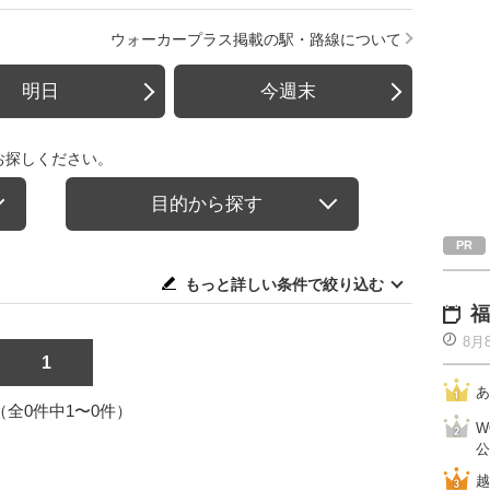
ウォーカープラス掲載の駅・路線について
明日
今週末
お探しください。
目的から探す
もっと詳しい条件で絞り込む
福
8月
1
あ
1（全0件中1〜0件）
W
公
越