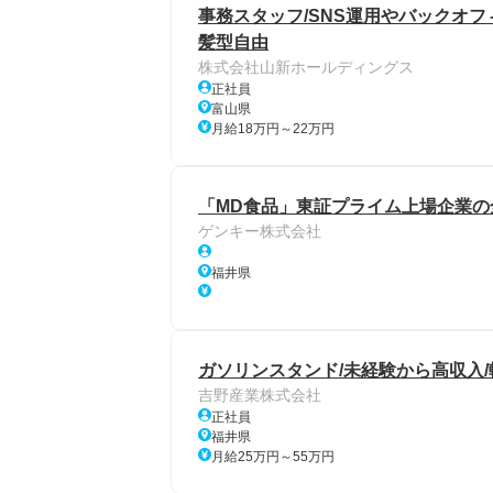
事務スタッフ/SNS運用やバックオフ
髪型自由
株式会社山新ホールディングス
正社員
富山県
月給18万円～22万円
「MD食品」東証プライム上場企業
ゲンキー株式会社
福井県
ガソリンスタンド/未経験から高収入/
吉野産業株式会社
正社員
福井県
月給25万円～55万円