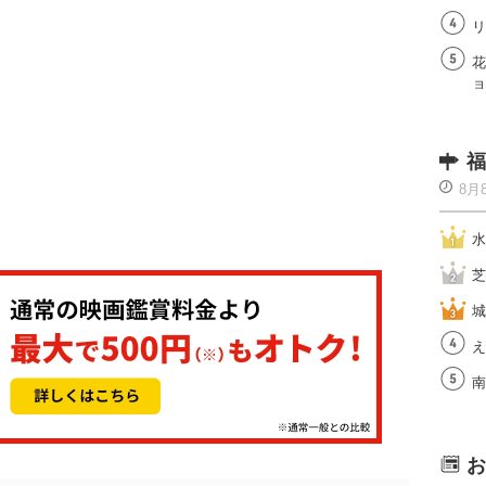
リ
花
ョ
福
8月
水
芝
城
え
南
お