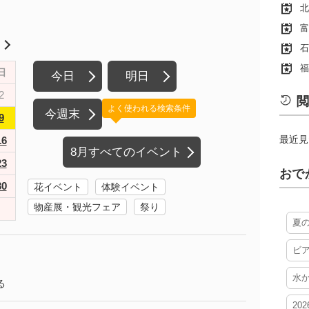
北
富
月
石
福
日
今日
明日
2
閲
よく使われる検索条件
今週末
9
最近見
16
8月すべてのイベント
23
おで
30
花イベント
体験イベント
物産展・観光フェア
祭り
夏
ビ
水
る
20