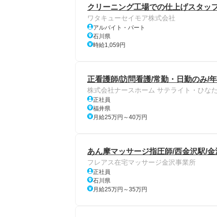
クリーニング工場での仕上げスタッ
ワタキューセイモア株式会社
アルバイト・パート
石川県
時給1,059円
正看護師/訪問看護/常勤・日勤のみ/年
株式会社ナースホーム サテライト・ひな
正社員
福井県
月給25万円～40万円
あん摩マッサージ指圧師/西金沢駅/金
フレアス在宅マッサージ金沢事業所
正社員
石川県
月給25万円～35万円