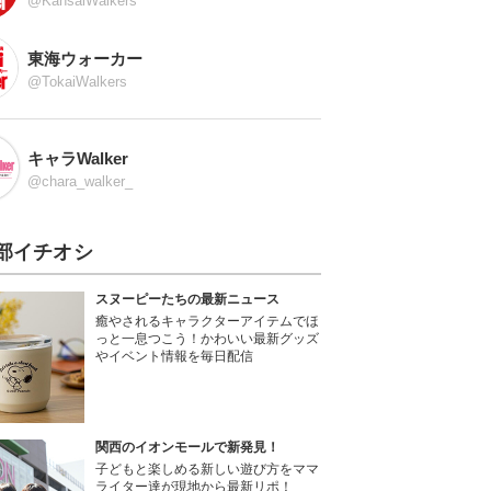
@KansaiWalkers
東海ウォーカー
@TokaiWalkers
キャラWalker
@chara_walker_
部イチオシ
スヌーピーたちの最新ニュース
癒やされるキャラクターアイテムでほ
っと一息つこう！かわいい最新グッズ
やイベント情報を毎日配信
関西のイオンモールで新発見！
子どもと楽しめる新しい遊び方をママ
ライター達が現地から最新リポ！