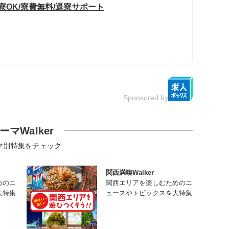
寮OK/寮費無料/退寮サポート
Sponsored by
ーマWalker
マ別特集をチェック
関西満喫Walker
めのニ
関西エリアを楽しむためのニ
大特集
ュースやトピックスを大特集