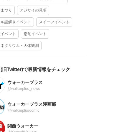
夕まつり
アジサイの見頃
アル謎解きイベント
スイーツイベント
酒イベント
恐竜イベント
ラネタリウム・天体観測
X(旧Twitter)で最新情報をチェック
ウォーカープラス
@walkerplus_news
ウォーカープラス漫画部
@walkerpluscomic
関西ウォーカー