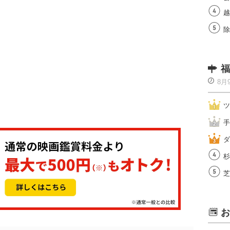
越
除
福
8月
ツ
手
ダ
杉
芝
お