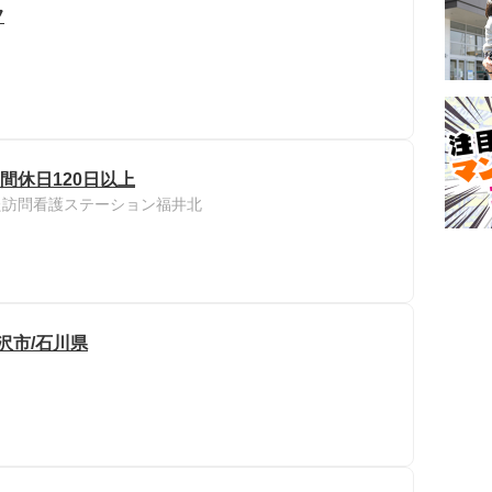
フ
間休日120日以上
た訪問看護ステーション福井北
沢市/石川県