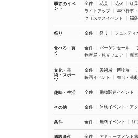
全件
花見
花火
紅
季節のイベ
ント
ライトアップ
年中行事
クリスマスイベント
福
全件
祭り
フェスティ
祭り
全件
バーゲンセール
食べる・買
う
物産展・観光フェア
商
全件
美術展・博物展
文化・芸
術・スポー
映画イベント
舞台・演
ツ
全件
動物関連イベント
趣味・生活
全件
体験イベント・ア
その他
全件
無料イベント
終
条件
全件
アミューズメント
施設条件