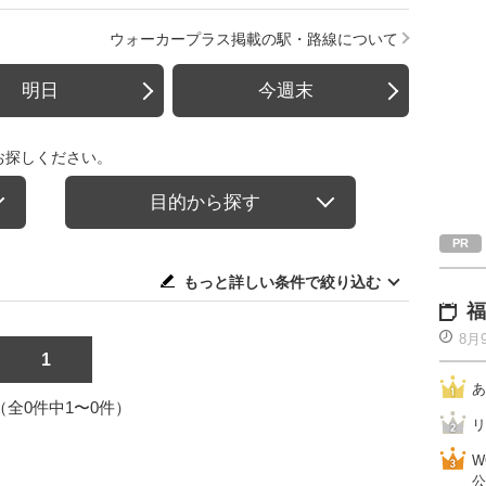
ウォーカープラス掲載の駅・路線について
明日
今週末
お探しください。
目的から探す
もっと詳しい条件で絞り込む
福
8月
1
あ
1（全0件中1〜0件）
リ
W
公