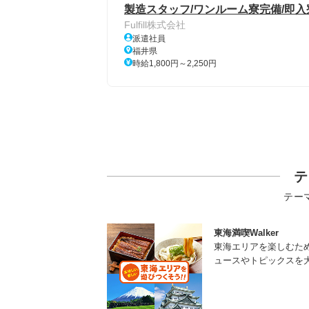
製造スタッフ/ワンルーム寮完備/即入
Fulfill株式会社
派遣社員
福井県
時給1,800円～2,250円
テ
テー
東海満喫Walker
東海エリアを楽しむた
ュースやトピックスを