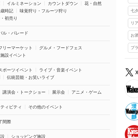
葉
イルミネーション
カウントダウン
花・自然
・歳時記
味覚狩り・フルーツ狩り
七
袋・初売り
リ
バル・パレード
お
フリーマーケット
グルメ・フードフェス
プ
業施設イベント
スポーツイベント
ライブ・音楽イベント
劇
伝統芸能・お笑いライブ
講演会・トークショー
展示会
アニメ・ゲーム
クティビティ
その他のイベント
了間際
施設
ショッピング施設