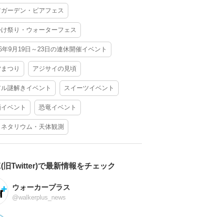
アガーデン・ビアフェス
かけ祭り・ウォーターフェス
26年9月19日～23日の連休開催イベント
夕まつり
アジサイの見頃
アル謎解きイベント
スイーツイベント
酒イベント
恐竜イベント
ラネタリウム・天体観測
X(旧Twitter)で最新情報をチェック
ウォーカープラス
@walkerplus_news