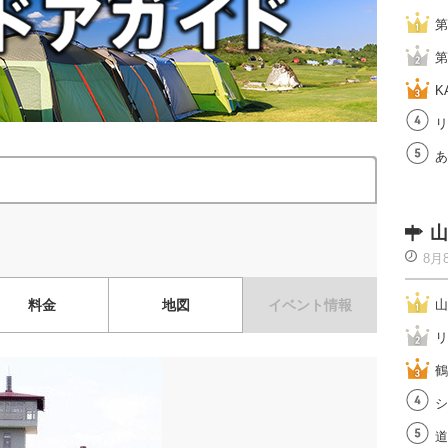
第
第
K
リ
あ
山
8月
料金
地図
イベント情報
山
リ
鶴
シ
道