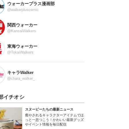
ウォーカープラス漫画部
@walkerpluscomic
関西ウォーカー
@KansaiWalkers
東海ウォーカー
@TokaiWalkers
キャラWalker
@chara_walker_
部イチオシ
スヌーピーたちの最新ニュース
癒やされるキャラクターアイテムでほ
っと一息つこう！かわいい最新グッズ
やイベント情報を毎日配信