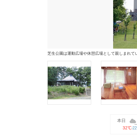
芝生公園は運動広場や休憩広場として親しまれて
本日
32℃
2