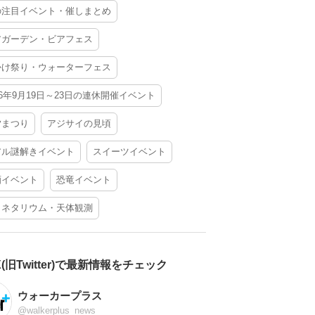
の注目イベント・催しまとめ
アガーデン・ビアフェス
かけ祭り・ウォーターフェス
26年9月19日～23日の連休開催イベント
夕まつり
アジサイの見頃
アル謎解きイベント
スイーツイベント
酒イベント
恐竜イベント
ラネタリウム・天体観測
X(旧Twitter)で最新情報をチェック
ウォーカープラス
@walkerplus_news