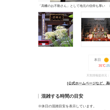
「高幡のお不動さん」として地元の信仰も厚い
本日
35℃
2
天気情報提供元：
[公式ホームページなど、高
混雑する時間の目安
※休日の混雑目安を表示しています。