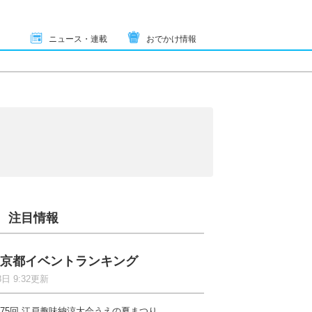
ニュース・連載
おでかけ情報
注目情報
京都イベントランキング
8日 9:32更新
75回 江戸趣味納涼大会うえの夏まつり