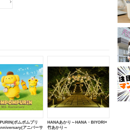
MPURIN(ポムポムプリ
HANAあかり～HANA・BIYORI×
 Anniversary(アニバーサ
竹あかり～