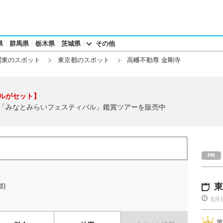
県
群馬県
栃木県
茨城県
その他
関東のスポット
東京都のスポット
高幡不動尊 金剛寺
ルがセット】
「みなとみらいフェスティバル」鑑賞ツアーを販売中
東
)
8月
第