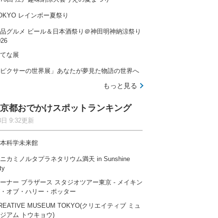
OKYO レインボー夏祭り
品グルメ ビール＆日本酒祭り＠神田明神納涼祭り
026
てな展
ピクサーの世界展」あなたが夢見た物語の世界へ
もっと見る
京都おでかけスポットランキング
8日 9:32更新
本科学未来館
ニカミノルタプラネタリウム満天 in Sunshine
ty
ーナー ブラザース スタジオツアー東京 ‐ メイキン
・オブ・ハリー・ポッター
REATIVE MUSEUM TOKYO(クリエイティブ ミュ
ジアム トウキョウ)