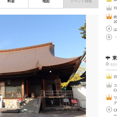
料金
地図
イベント情報
T
絶
2
は
「
東
8月
日
コ
Ci
ワ
グ
C
ー