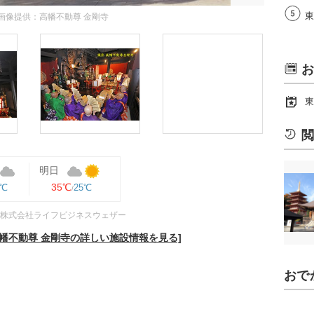
東
画像提供：高幡不動尊 金剛寺
お
東
閲
明日
35℃
5℃
25℃
株式会社ライフビジネスウェザー
幡不動尊 金剛寺の詳しい施設情報を見る]
おで