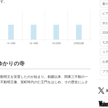
です。
夏
ビ
水
20
七
リ
お
組ゆかりの寺
プ
不動明王を安置したのが始まり。創建以来、関東三不動の一
の不動明王像、室町時代の仁王門をはじめ、その歴史にふさ