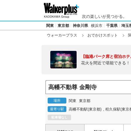
次の楽しいが見つかる。
関東
東京都
神奈川県
横浜市
千葉県
埼玉
ウォーカープラス
おでかけスポット
【臨港パーク席と宿泊ホテ
花火を間近で堪能できる！
高幡不動尊 金剛寺
場所
関東
東京都
,
最寄り駅
高幡不動駅(東京都)
程久保駅(東京都
駐車場なし