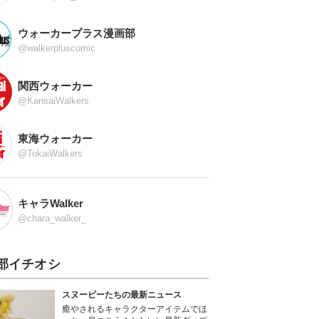
ウォーカープラス漫画部
@walkerpluscomic
関西ウォーカー
@KansaiWalkers
東海ウォーカー
@TokaiWalkers
キャラWalker
@chara_walker_
部イチオシ
スヌーピーたちの最新ニュース
癒やされるキャラクターアイテムでほ