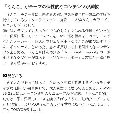
「うんこ」がテーマの個性的なコンテンツが満載
「うんこ」をテーマに、来訪者の固定観念を覆す唯一無二の体験を
提供しているウンターテインメント施設。「MAXうんこカワイイ」
をコンセプトにした
館内はカラフルで大人の女性でも心をくすぐられる仕掛けがいっぱ
い。便座に座ってミュージアムを一緒に巡る相棒を生み出す「マイ
うんこメーカー」、巨大オブジェから小さなうんこが飛び出す「う
んこボルケーノ」といった、思わず笑顔になれる個性的なコンテン
ツを楽しめる。うんこを踏んづける「Hop! Step! Jumpoo!」や、さ
まざまなクソゲーが遊べる「クソゲーセンター」は友達と一緒に思
いっきり遊ぶのにおすすめ。
見どころ
「見て遊んで撮って触って」といった五感を刺激するインタラクテ
ィブな仕掛けが目白押しで、大人も童心に返って楽しめる。2025年
5月22日にはオープン後初のリニューアルを実施。「うんこ動物」
たちが、手に汗握るレースを繰り広げる「うんこ動物ダービー」な
ども登場し、よりMAXうんこカワイイ世界になったうんこミュージ
アム TOKYOが楽しめる。