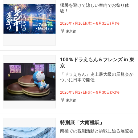
猛暑を避けて涼しい室内でお祭り体
験！
2026年7月16日(木)～8月31日(月)%
東京都
100％ドラえもん＆フレンズ in 東
京
「ドラえもん」史上最大級の展覧会が
ついに日本で開催
2026年3月27日(金)～9月30日(水)%
東京都
特別展「大南極展」
南極での観測活動と挑戦に迫る展覧会