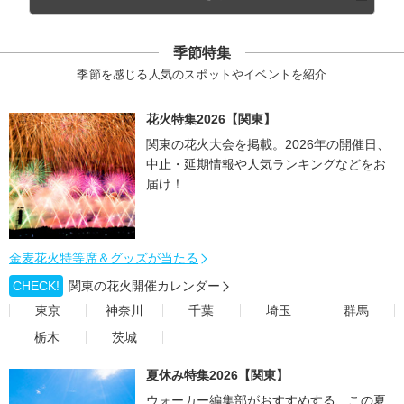
季節特集
季節を感じる人気のスポットやイベントを紹介
花火特集2026【関東】
関東の花火大会を掲載。2026年の開催日、
中止・延期情報や人気ランキングなどをお
届け！
金麦花火特等席＆グッズが当たる
CHECK!
関東の花火開催カレンダー
東京
神奈川
千葉
埼玉
群馬
栃木
茨城
夏休み特集2026【関東】
ウォーカー編集部がおすすめする、この夏