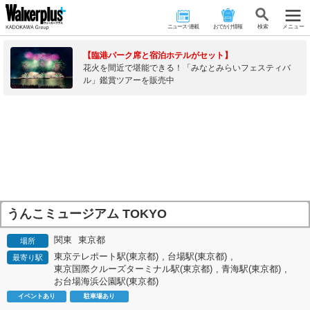
ニュース･連載
おでかけ情報
検 索
メニュー
【臨港パーク席と宿泊ホテルがセット】
花火を間近で堪能できる！「みなとみらいフェスティバ
ル」鑑賞ツアーを販売中
うんこミュージアム TOKYO
関東
東京都
場所
東京テレポート駅(東京都)
,
台場駅(東京都)
,
最寄り駅
東京国際クルーズターミナル駅(東京都)
,
青海駅(東京都)
,
お台場海浜公園駅(東京都)
イベントあり
駐車場あり