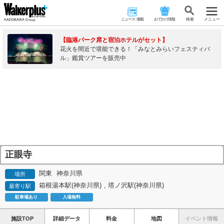
ニュース･連載
おでかけ情報
検 索
メニュー
【臨港パーク席と宿泊ホテルがセット】
花火を間近で堪能できる！「みなとみらいフェスティバ
ル」鑑賞ツアーを販売中
正眼寺
関東
神奈川県
場所
箱根湯本駅(神奈川県)
,
塔ノ沢駅(神奈川県)
最寄り駅
駐車場あり
入場無料
施設TOP
詳細データ
料金
地図
イベント情報