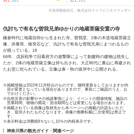
34℃
24℃
31℃
23℃
天気情報提供元：株式会社ライフビジネスウェザー
仇討ちで有名な曽我兄弟ゆかりの地蔵菩薩安置の寺
鎌倉時代に地蔵信仰から生まれた寺。曽我堂、2体の木造地蔵菩薩立
像、供養塔、槍突石など、仇討ちで有名な曽我兄弟にまつわるもの
が残っている。18
68年、戊辰戦争で旧幕府方の遊撃隊によって創建時の建物は焼失し
たが、2体の地蔵菩薩立像は持ち出され、大正時代に裏山に再建され
たお堂に祀られている。立像は春・秋の彼岸中に公開される。
※掲載情報は2022年11月時点のものです。随時更新をしておりますが内
容が変更となっている場合がありますので、事前にご確認のうえ、お
でかけください。
※自然災害の影響やその他諸事情により、イベントの開催情報、施設の
営業時間、植物の開花・見頃期間などは変更になる場合があります。
※掲載されている画像は取材先から本ページへの掲載の許諾をいただ
き、提供されたものとなります。画像の無断転載(二次使用)は禁止で
す。
※表示料金は消費税8％ないし10％の内税表示です。
神奈川県の観光ガイド・関連ページ