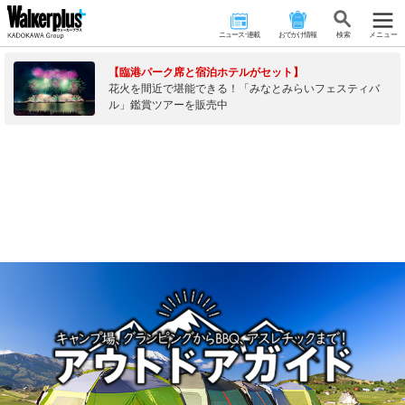
ニュース･連載
おでかけ情報
検 索
メニュー
【臨港パーク席と宿泊ホテルがセット】
花火を間近で堪能できる！「みなとみらいフェスティバ
ル」鑑賞ツアーを販売中