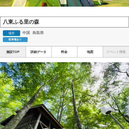
八東ふる里の森
中国
鳥取県
場所
駐車場あり
施設TOP
詳細データ
料金
地図
イベント情報