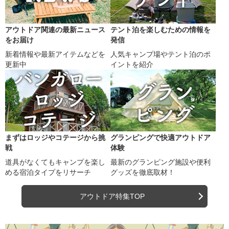
アウトドア関連の最新ニュース
テント泊を楽しむための情報を
をお届け
発信
新着情報や最新アイテムなどを
人気キャンプ場やテント泊のポ
更新中
イントを紹介
まずはロッジやコテージから挑
グランピングで快適アウトドア
戦
体験
道具がなくてもキャンプを楽し
最新のグランピング施設や便利
める宿泊タイプをリサーチ
グッズを徹底取材！
アウトドア特集TOP