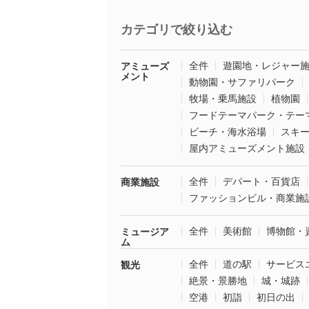
カテゴリで絞り込む
全件
遊園地・レジャー
アミューズ
メント
動物園・サファリパーク
牧場・乗馬施設
植物園
フードテーマパーク・テー
ビーチ・海水浴場
スキ
屋内アミューズメント施設
全件
デパート・百貨店
商業施設
ファッションビル・商業施
全件
美術館
博物館・
ミュージア
ム
全件
道の駅
サービス
観光
絶景・景勝地
城・城跡
空港
初詣
初日の出