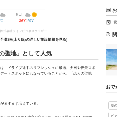
お
明日
36℃
9℃
29℃
愛
株式会社ライフビジネスウェザー
閲
予灘SA(上り線)の詳しい施設情報を見る]
人の聖地」として人気
ンは、ドライブ途中のリフレッシュに最適。夕日や夜景スポ
のデートスポットにもなっていることから、「恋人の聖地」
おで
ルがますます増えている。
夏
ビ