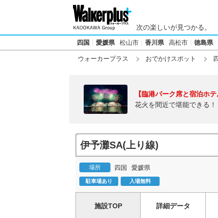
次の楽しいが見つかる。
四国
愛媛県
松山市
香川県
高松市
徳島県
ウォーカープラス
おでかけスポット
【臨港パーク席と宿泊ホテ
花火を間近で堪能できる！
伊予灘SA(上り線)
場所
四国
愛媛県
駐車場あり
入場無料
施設TOP
詳細データ