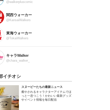
@walkerpluscomic
関西ウォーカー
@KansaiWalkers
東海ウォーカー
@TokaiWalkers
キャラWalker
@chara_walker_
部イチオシ
スヌーピーたちの最新ニュース
癒やされるキャラクターアイテムでほ
っと一息つこう！かわいい最新グッズ
やイベント情報を毎日配信