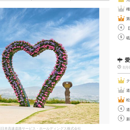
権
第
【
砥
愛
8月
ク
道
松
道
新
西日本高速道路サービス・ホールディングス株式会社