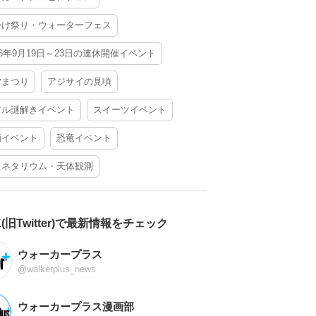
かけ祭り・ウォーターフェス
26年9月19日～23日の連休開催イベント
夕まつり
アジサイの見頃
アル謎解きイベント
スイーツイベント
酒イベント
恐竜イベント
ラネタリウム・天体観測
X(旧Twitter)で最新情報をチェック
ウォーカープラス
@walkerplus_news
ウォーカープラス漫画部