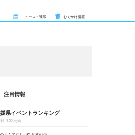
ニュース・連載
おでかけ情報
注目情報
媛県イベントランキング
6日 9:32更新
のおもてなしin松山城2026