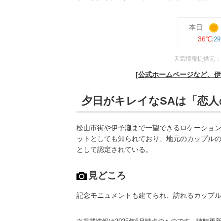
本日
36℃
2
天気情報提供元：
[公式ホームページなど、伊
夕日がキレイなSAは「恋
松山市街や伊予灘まで一望できるロケーショ
ットとしても知られており、地元のカップル
として認定されている。
見どころ
記念モニュメントも建てられ、訪れるカップ