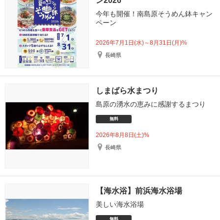
ン2026
今年も開催！南島原そうめん鉢キャン
ペーン
2026年7月1日(水)～8月31日(月)%
長崎県
しまばら水まつり
島原の湧水の恵みに感謝するまつり
無料
2026年8月8日(土)%
長崎県
【海水浴】前浜海水浴場
美しい海水浴場
無料