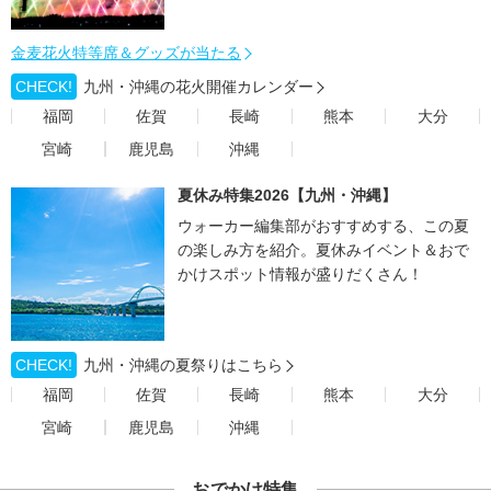
金麦花火特等席＆グッズが当たる
CHECK!
九州・沖縄の花火開催カレンダー
福岡
佐賀
長崎
熊本
大分
宮崎
鹿児島
沖縄
夏休み特集2026【九州・沖縄】
ウォーカー編集部がおすすめする、この夏
の楽しみ方を紹介。夏休みイベント＆おで
かけスポット情報が盛りだくさん！
CHECK!
九州・沖縄の夏祭りはこちら
福岡
佐賀
長崎
熊本
大分
宮崎
鹿児島
沖縄
おでかけ特集