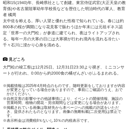
昭和15(1940)年、長崎県社として創建。東宮侍従武官(大正天皇の教
育係)や名古屋陸軍幼年学校長などを歴任した明治時代の軍人、教育
者 橘周
太中佐を称える。厚い人望と優れた性格で知られている。春には約
800本の桜が満開になり花見客で賑わうほか年末には元祖ギネス認
定「世界一の大門松」が参道に建てられ、夜はライトアップされ
る。毎年一月の大寒の日には大寒禊が行われ境内を流れる冷たい
千々石川に浸かり心身を清める。
見どころ
大門松の竣工祭は12月25日。12月31日23:30より禊ぎ、ミニコンサ
ートが行われ、0:00から約2000食の橘ぜんざいがふるまわれる。
※掲載情報は2025年4月時点のものです。随時更新をしておりますが内容
が変更となっている場合がありますので、事前にご確認のうえ、おで
かけください。
※自然災害の影響やその他諸事情により、イベントの開催情報、施設の
営業時間、植物の開花・見頃期間などは変更になる場合があります。
※掲載されている画像は取材先から本ページへの掲載の許諾をいただ
き、提供されたものとなります。画像の無断転載(二次使用)は禁止で
す。
※表示料金は消費税8％ないし10％の内税表示です。