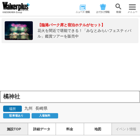
ニュース･連載
おでかけ情報
検 索
メニュー
【臨港パーク席と宿泊ホテルがセット】
花火を間近で堪能できる！「みなとみらいフェスティバ
ル」鑑賞ツアーを販売中
橘神社
九州
長崎県
場所
駐車場あり
入場無料
施設TOP
詳細データ
料金
地図
イベント情報