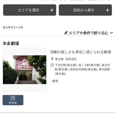
エリアを選択
目的から探す
全1件中1〜1件
エリアや条件で絞り込む
本多劇場
演劇の楽しさを身近に感じられる劇場
東京都
世田谷区
下北沢駅(東京都)
,
池ノ上駅(東京都)
,
東北沢
駅(東京都)
,
世田谷代田駅(東京都)
,
新代田駅
(東京都)
劇場
駐車場