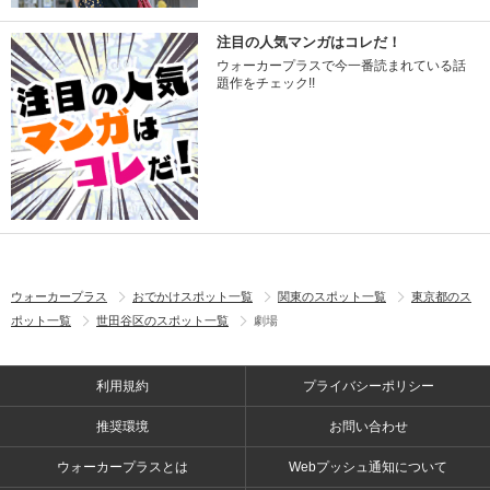
注目の人気マンガはコレだ！
ウォーカープラスで今一番読まれている話
題作をチェック!!
ウォーカープラス
おでかけスポット一覧
関東のスポット一覧
東京都のス
ポット一覧
世田谷区のスポット一覧
劇場
利用規約
プライバシーポリシー
推奨環境
お問い合わせ
ウォーカープラスとは
Webプッシュ通知について