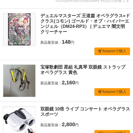
※2026年08月09日08時 時点の情報です
デュエルマスターズ 王道篇 オペラグラス=ド
クラス(コモン) ゴールド・オブ・ハイパーエ
ンジェル（DM24-RP3） | デュエマ 闇文明
クリーチャー
148
新品最安値：
円
Amazonで購入
宝塚歌劇団 星組 礼真琴 双眼鏡 ストラップ
オペラグラス 黄色
2,160
新品最安値：
円
Amazonで購入
双眼鏡 10倍 ライブ コンサート オペラグラス
スポーツ
2,800
新品最安値：
円