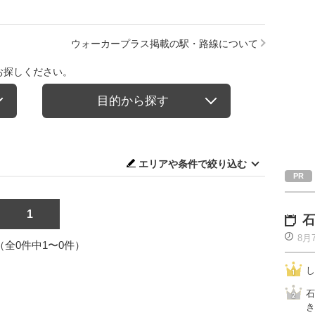
ウォーカープラス掲載の駅・路線について
お探しください。
目的から探す
エリアや条件で絞り込む
1
石
8月
1（全0件中1〜0件）
し
石
き