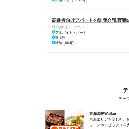
月給25万円～31万円
高齢者向けアパートの訪問介護/夜勤の
株式会社フィール
アルバイト・パート
富山県
時給1,904円～
テ
テー
東海満喫Walker
東海エリアを楽しむた
ュースやトピックスを