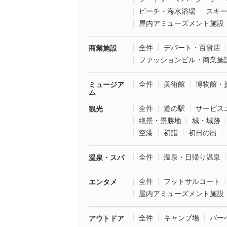
ビーチ・海水浴場
スキ
屋内アミューズメント施設
全件
デパート・百貨店
商業施設
ファッションビル・商業施
全件
美術館
博物館・
ミュージア
ム
全件
道の駅
サービス
観光
絶景・景勝地
城・城跡
空港
初詣
初日の出
全件
温泉・日帰り温泉
温泉・スパ
全件
フットサルコート
エンタメ
屋内アミューズメント施設
全件
キャンプ場
バー
アウトドア