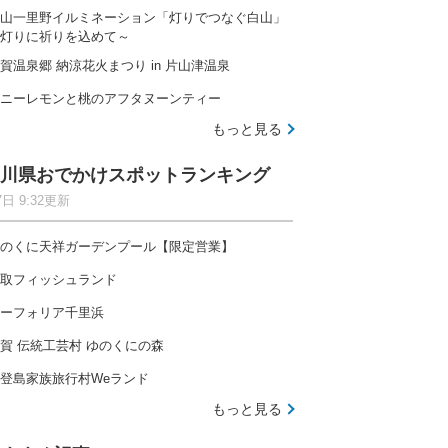
山一里野イルミネーション「灯りでつなぐ白山」
灯りに祈りを込めて～
賀温泉郷 納涼花火まつり in 片山津温泉
ニーレモンと桃のアフタヌーンティー
もっと見る
川県おでかけスポットランキング
7日 9:32更新
のくに天祥ガーデンプール【限定営業】
取フィッシュランド
ーフォリア千里浜
賀 伝統工芸村 ゆのくにの森
登島家族旅行村Weランド
もっと見る