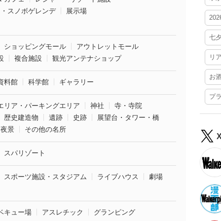
ー・スノボゲレンデ
展示場
20
七
ショッピングモール
アウトレットモール
リ
設
複合施設
観光アンテナショップ
お
資料館
科学館
ギャラリー
プ
エリア・パーキングエリア
神社
寺・寺院
歴史建造物
遺跡
史跡
展望台・タワー・橋
夜景
その他の名所
スパリゾート
スポーツ施設・スタジアム
ライブハウス
劇場
ベキュー場
アスレチック
グランピング