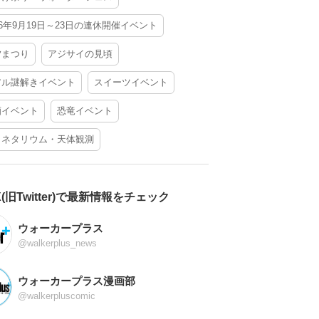
26年9月19日～23日の連休開催イベント
夕まつり
アジサイの見頃
アル謎解きイベント
スイーツイベント
酒イベント
恐竜イベント
ラネタリウム・天体観測
X(旧Twitter)で最新情報をチェック
ウォーカープラス
@walkerplus_news
ウォーカープラス漫画部
@walkerpluscomic