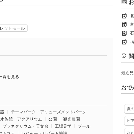
お
北
富
レットモール
石
福
閲
最近見
一覧を見る
おで
夏
施設
テーマパーク・アミューズメントパーク
水族館・アクアリウム
公園
観光農園
ビ
プラネタリウム・天文台
工場見学
プール
水
マカフェ
レジャー・リゾート施設