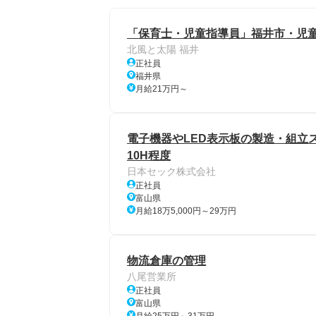
「保育士・児童指導員」福井市・児
北風と太陽 福井
正社員
福井県
月給21万円～
電子機器やLED表示板の製造・組立スタ
10H程度
日本セック株式会社
正社員
富山県
月給18万5,000円～29万円
物流倉庫の管理
八尾営業所
正社員
富山県