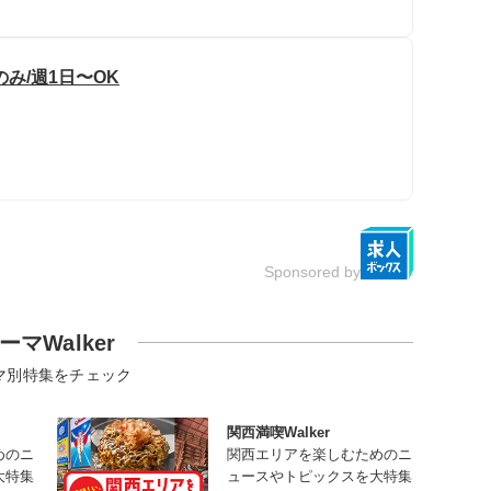
み/週1日〜OK
Sponsored by
ーマWalker
マ別特集をチェック
関西満喫Walker
めのニ
関西エリアを楽しむためのニ
大特集
ュースやトピックスを大特集