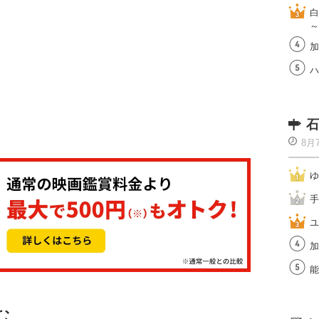
白
～
加
ハ
石
8月
ゆ
手
ユ
加
能
む