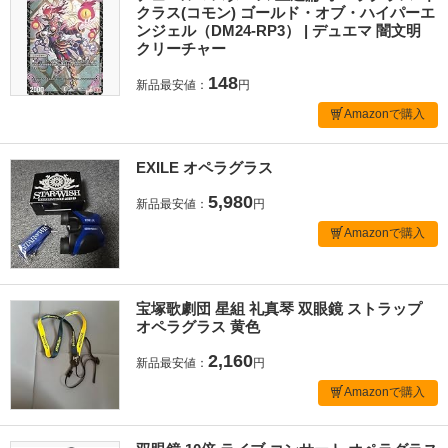
クラス(コモン) ゴールド・オブ・ハイパーエ
ンジェル（DM24-RP3） | デュエマ 闇文明
クリーチャー
148
新品最安値：
円
Amazonで購入
EXILE オペラグラス
5,980
新品最安値：
円
Amazonで購入
宝塚歌劇団 星組 礼真琴 双眼鏡 ストラップ
オペラグラス 黄色
2,160
新品最安値：
円
Amazonで購入