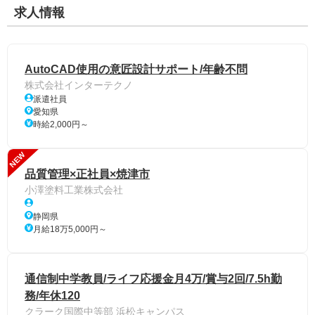
求人情報
AutoCAD使用の意匠設計サポート/年齢不問
株式会社インターテクノ
派遣社員
愛知県
時給2,000円～
NEW
品質管理×正社員×焼津市
小澤塗料工業株式会社
静岡県
月給18万5,000円～
通信制中学教員/ライフ応援金月4万/賞与2回/7.5h勤
務/年休120
クラーク国際中等部 浜松キャンパス