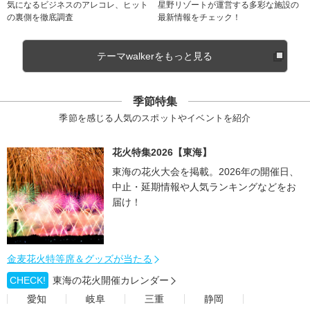
気になるビジネスのアレコレ、ヒット
星野リゾートが運営する多彩な施設の
の裏側を徹底調査
最新情報をチェック！
テーマwalkerをもっと見る
季節特集
季節を感じる人気のスポットやイベントを紹介
花火特集2026【東海】
東海の花火大会を掲載。2026年の開催日、
中止・延期情報や人気ランキングなどをお
届け！
金麦花火特等席＆グッズが当たる
CHECK!
東海の花火開催カレンダー
愛知
岐阜
三重
静岡