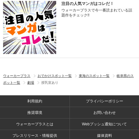
注目の人気マンガはコレだ！
ウォーカープラスで今一番読まれている話
題作をチェック!!
ウォーカープラス
おでかけスポット一覧
東海のスポット一覧
岐阜県のス
ポット一覧
劇場
授乳室あり
利用規約
プライバシーポリシー
推奨環境
お問い合わせ
ウォーカープラスとは
Webプッシュ通知について
プレスリリース・情報提供
媒体資料