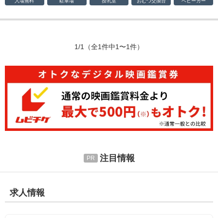
入場無料
駐車場
授乳室
おむつ
交換台
ベビーカー
1/1
（全1件中1〜1件）
注目情報
求人情報